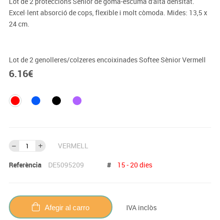
Lot de 2 proteccions Sènior de goma-escuma d'alta densitat.
Excel·lent absorció de cops, flexible i molt còmoda. Mides: 13,5 x
24 cm.
Lot de 2 genolleres/colzeres encoixinades Softee Sènior Vermell
6.16
€
VERMELL
Referència
DE5095209
#
15 - 20 dies
IVA inclòs
Afegir al carro