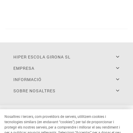
HIPER ESCOLA GIRONA SL
EMPRESA
INFORMACIÓ
SOBRE NOSALTRES
Nosaltres i tercers, com proveïdors de serveis, utilitzem cookies i
tecnologies similars (en endavant “cookies”) per tal de proporcionar i
protegir els nostres serveis, per a comprendre i millorar el seu rendiment i
per a publicar anuncis rellevants. Seleccioni “Acceptar” per a donar el seu