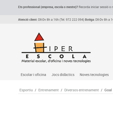
Ets professional (empresa,
escola
o mestre)
?
Recorda
iniciar sessió o r
Atenció client:
Dll-Dv 8h a 16h (Tel. 972 222 094)
Botiga:
Dll-Dv 8h a 1
Escolar i oficina
Jocs didàctics
Noves tecnologies
Arxiu, carpetes i classificadors
Primeres edats
Audio
Esportiu
/
Entrenament
/
Diversos entrenament
/
Goal 
Medi 
Paper i manipulats
Espais multisensorials
Càmeres videoconfe
Assoc
Manualitats
Jocs heurístics
Cartelleria digital
Jocs
Escriptura i correcció
Motricitat fina
Connectivitat i seny
Llen