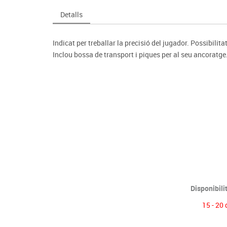
Espais compartits
Complements esportiu
ca
Videoprojecció
Detalls
s
Taules escolars, abatibles i polivalents
Entrenament
màtiques
Mobles escolars, casellers i cubeters
Equipament
cies
Indicat per treballar la precisió del jugador. Possibili
Penjadors, prestatges i taquilles
Foam
Inclou bossa de transport i piques per al seu ancoratge
Cadires, bancs i tamborets
Disponibili
15 - 20 