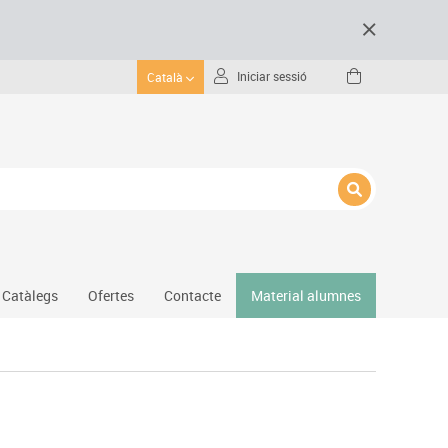
Iniciar sessió
Català
Catàlegs
Ofertes
Contacte
Material alumnes
Gimnàs
Hockey
Piscina
Protecció esportiva