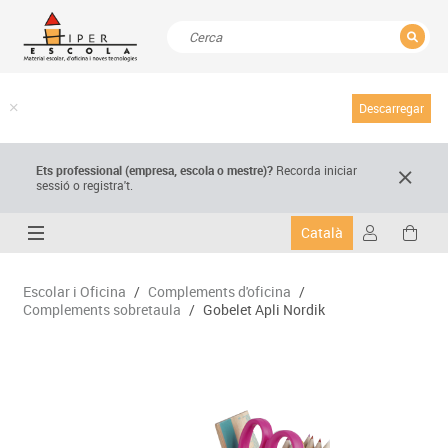
TANCAR
Resultats de la recerca
Descarregar
Ets professional (empresa,
escola
o mestre)
?
Recorda
iniciar
sessió o registra't.
Català
Escolar i Oficina
/
Complements d'oficina
/
Complements sobretaula
/
Gobelet Apli Nordik