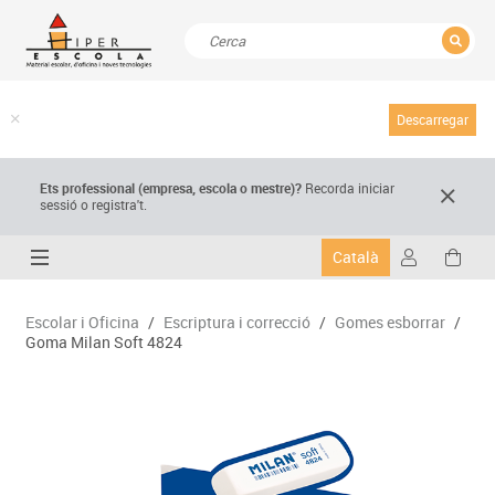
TANCAR
Resultats de la recerca
Descarregar
Ets professional (empresa,
escola
o mestre)
?
Recorda
iniciar
sessió o registra't.
Català
Escolar i Oficina
/
Escriptura i correcció
/
Gomes esborrar
/
Goma Milan Soft 4824