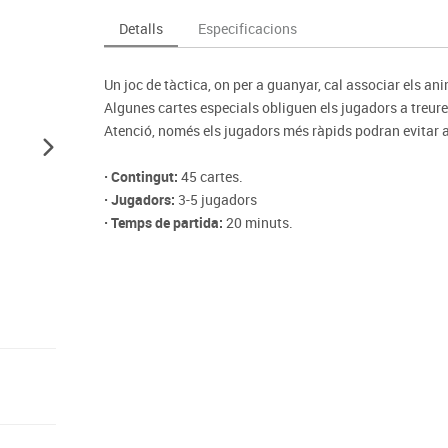
Espais compartits
Complements esportiu
ca
Videoprojecció
Detalls
Especificacions
s
Taules escolars, abatibles i polivalents
Entrenament
màtiques
Mobles escolars, casellers i cubeters
Equipament
cies
Un joc de tàctica, on per a guanyar, cal associar els an
Penjadors, prestatges i taquilles
Foam
Algunes cartes especials obliguen els jugadors a treure 
Cadires, bancs i tamborets
Atenció, només els jugadors més ràpids podran evitar al
· Contingut:
45 cartes.
· Jugadors:
3-5 jugadors
· Temps de partida:
20 minuts.