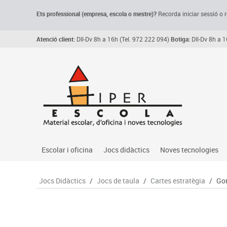
Ets professional (empresa,
escola
o mestre)
?
Recorda
iniciar sessió o r
Atenció client:
Dll-Dv 8h a 16h (Tel. 972 222 094)
Botiga:
Dll-Dv 8h a 1
Escolar i oficina
Jocs didàctics
Noves tecnologies
Arxiu, carpetes i classificadors
Primeres edats
Audio
Jocs Didàctics
/
Jocs de taula
/
Cartes estratègia
/
Gor
Medi 
Paper i manipulats
Espais multisensorials
Càmeres videoconfe
Assoc
Manualitats
Jocs heurístics
Cartelleria digital
Jocs
Escriptura i correcció
Motricitat fina
Connectivitat i seny
Llen