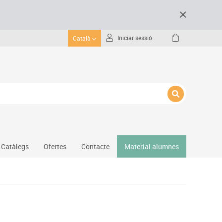
Iniciar sessió
Català
Catàlegs
Ofertes
Contacte
Material alumnes
Gimnàs
Hockey
Piscina
Protecció esportiva