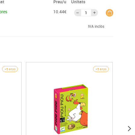
tat
Preu/u
Unitats
ores
10.44€
IVA inclòs
+5 anys
+5 anys