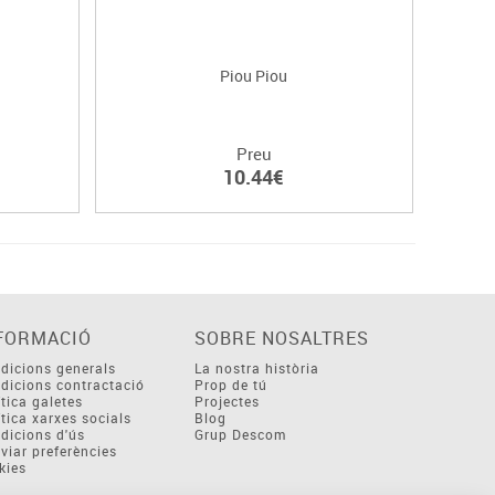
Piou Piou
Preu
10.44€
FORMACIÓ
SOBRE NOSALTRES
dicions generals
La nostra història
dicions contractació
Prop de tú
ítica galetes
Projectes
ítica xarxes socials
Blog
dicions d'ús
Grup Descom
viar preferències
kies