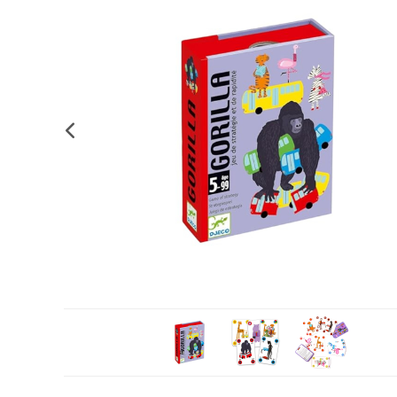
Complements d'oficina
Construccions
Mobiliari tecnològic
Músi
Plastificació, enquadernació i destrucció
Espais exteriors
Monitors interactiu
Mate
Informàtica
Psicomotricitat
Cièn
Higiene
Jocs simbòlics
Dibuix tècnic i artístic
Material escolar