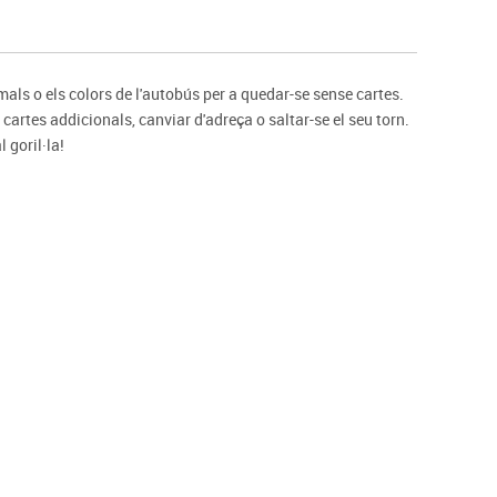
s
Psicomotricitat
Esports raqueta
Gimnàstica rítmica
imals o els colors de l'autobús per a quedar-se sense cartes.
cartes addicionals, canviar d'adreça o saltar-se el seu torn.
 goril·la!