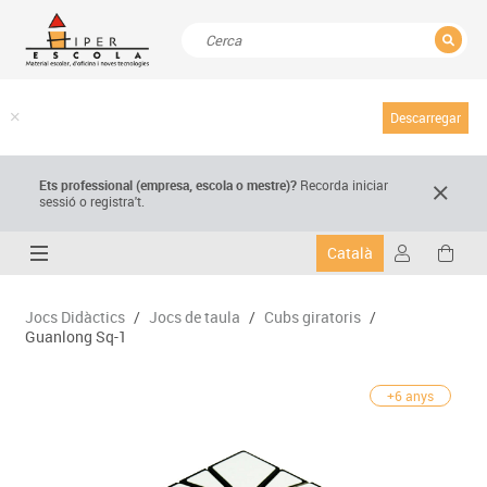
TANCAR
Resultats de la recerca
Descarregar
Ets professional (empresa,
escola
o mestre)
?
Recorda
iniciar
sessió o registra't.
Català
Jocs Didàctics
/
Jocs de taula
/
Cubs giratoris
/
Guanlong Sq-1
+6 anys