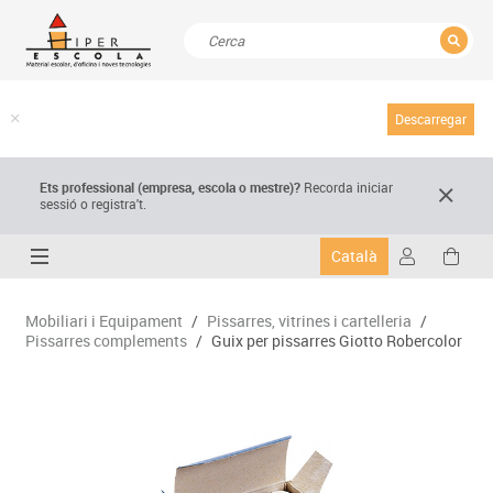
TANCAR
Resultats de la recerca
Descarregar
Ets professional (empresa,
escola
o mestre)
?
Recorda
iniciar
sessió o registra't.
Català
Mobiliari i Equipament
/
Pissarres, vitrines i cartelleria
/
Pissarres complements
/
Guix per pissarres Giotto Robercolor