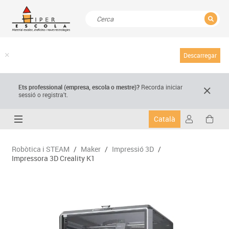
TANCAR
Resultats de la recerca
Descarregar
Ets professional (empresa,
escola
o mestre)
?
Recorda
iniciar
sessió o registra't.
Català
Robòtica i STEAM
/
Maker
/
Impressió 3D
/
Impressora 3D Creality K1