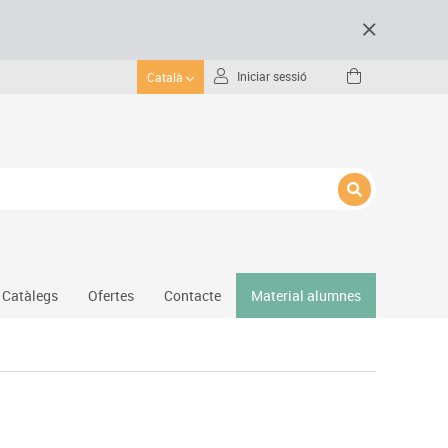
Iniciar sessió
Català
Catàlegs
Ofertes
Contacte
Material alumnes
Gimnàs
Hockey
Piscina
Protecció esportiva