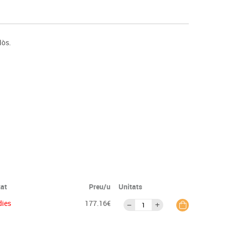
s
Psicomotricitat
Esports raqueta
Gimnàstica rítmica
lòs.
tat
Preu/u
Unitats
dies
177.16€