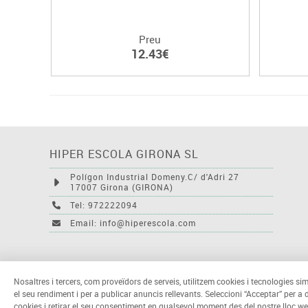
Preu
12.43€
HIPER ESCOLA GIRONA SL
Polígon Industrial Domeny.C/ d'Adri 27
17007 Girona (GIRONA)
Tel: 972222094
Email: info@hiperescola.com
Nosaltres i tercers, com proveïdors de serveis, utilitzem cookies i tecnologies sim
el seu rendiment i per a publicar anuncis rellevants. Seleccioni “Acceptar” per a
cookies i retirar el seu consentiment en qualsevol moment des del nostre lloc we