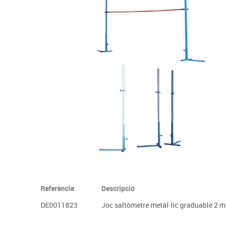
Complements d'oficina
Construccions
Mobiliari tecnològic
Músi
Plastificació, enquadernació i destrucció
Espais exteriors
Monitors interactiu
Mate
Informàtica
Psicomotricitat
Cièn
Higiene
Jocs simbòlics
Dibuix tècnic i artístic
Material escolar
Referència
Descripció
DE0011823
Joc saltòmetre metàl·lic graduable 2 m