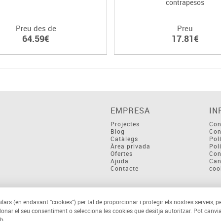
contrapesos
Preu des de
Preu
64.59€
17.81€
EMPRESA
IN
Projectes
Con
Blog
Con
Catàlegs
Pol
Àrea privada
Pol
Ofertes
Con
Ajuda
Can
Contacte
coo
ilars (en endavant “cookies”) per tal de proporcionar i protegir els nostres serveis, p
 donar el seu consentiment o selecciona les cookies que desitja autoritzar. Pot canvia
b.