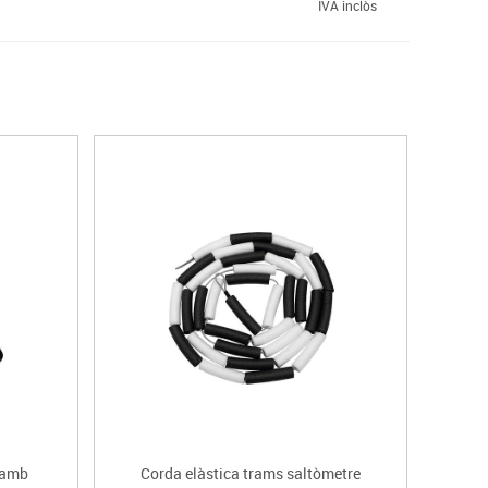
IVA inclòs
 amb
Corda elàstica trams saltòmetre