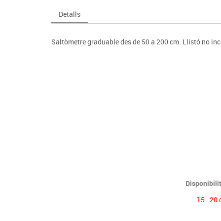
Espais compartits
Complements esportiu
ca
Videoprojecció
Detalls
s
Taules escolars, abatibles i polivalents
Entrenament
màtiques
Mobles escolars, casellers i cubeters
Equipament
cies
Saltòmetre graduable des de 50 a 200 cm. Llistó no inc
Penjadors, prestatges i taquilles
Foam
Cadires, bancs i tamborets
Disponibili
15 - 20 