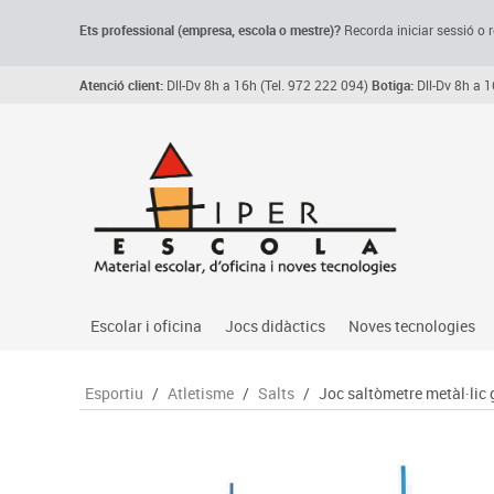
Ets professional (empresa,
escola
o mestre)
?
Recorda
iniciar sessió o r
Atenció client:
Dll-Dv 8h a 16h (Tel. 972 222 094)
Botiga:
Dll-Dv 8h a 1
Escolar i oficina
Jocs didàctics
Noves tecnologies
Arxiu, carpetes i classificadors
Primeres edats
Audio
Esportiu
/
Atletisme
/
Salts
/
Joc saltòmetre metàl·lic
Medi 
Paper i manipulats
Espais multisensorials
Càmeres videoconfe
Assoc
Manualitats
Jocs heurístics
Cartelleria digital
Jocs
Escriptura i correcció
Motricitat fina
Connectivitat i seny
Llen