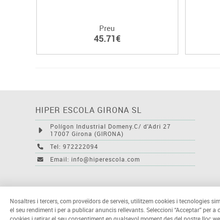
Preu
45.71€
HIPER ESCOLA GIRONA SL
Polígon Industrial Domeny.C/ d'Adri 27
17007 Girona (GIRONA)
Tel: 972222094
Email: info@hiperescola.com
Nosaltres i tercers, com proveïdors de serveis, utilitzem cookies i tecnologies sim
el seu rendiment i per a publicar anuncis rellevants. Seleccioni “Acceptar” per a
cookies i retirar el seu consentiment en qualsevol moment des del nostre lloc we