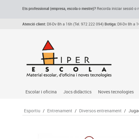
Ets professional (empresa,
escola
o mestre)
?
Recorda
iniciar sessió o r
Atenció client:
Dll-Dv 8h a 16h (Tel. 972 222 094)
Botiga:
Dll-Dv 8h a 1
Escolar i oficina
Jocs didàctics
Noves tecnologies
Arxiu, carpetes i classificadors
Primeres edats
Audio
Esportiu
/
Entrenament
/
Diversos entrenament
/
Jugad
Medi 
Paper i manipulats
Espais multisensorials
Càmeres videoconfe
Assoc
Manualitats
Jocs heurístics
Cartelleria digital
Jocs
Escriptura i correcció
Motricitat fina
Connectivitat i seny
Llen