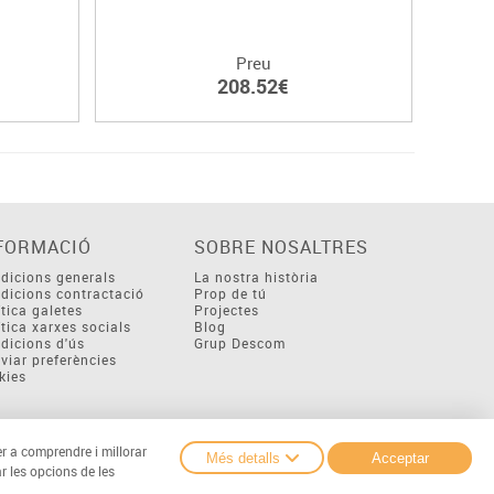
Preu
208.52€
FORMACIÓ
SOBRE NOSALTRES
dicions generals
La nostra història
dicions contractació
Prop de tú
ítica galetes
Projectes
ítica xarxes socials
Blog
dicions d'ús
Grup Descom
viar preferències
kies
er a comprendre i millorar
Més detalls
Acceptar
r les opcions de les