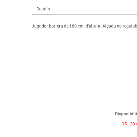
Espais compartits
Complements esportiu
ca
Videoprojecció
Detalls
s
Taules escolars, abatibles i polivalents
Entrenament
màtiques
Mobles escolars, casellers i cubeters
Equipament
cies
Jugador barrera de 180 cm. d'altura. Alçada no regulabl
Penjadors, prestatges i taquilles
Foam
Cadires, bancs i tamborets
Disponibili
15 - 20 