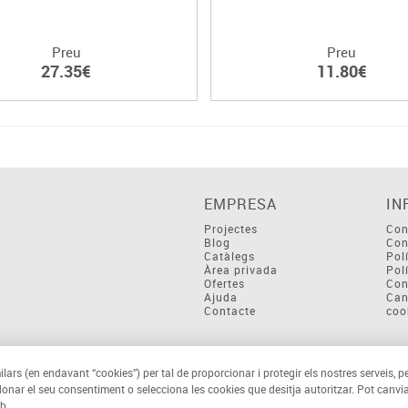
Preu
Preu
27.35€
11.80€
EMPRESA
IN
Projectes
Con
Blog
Con
Catàlegs
Pol
Àrea privada
Pol
Ofertes
Con
Ajuda
Can
Contacte
coo
ilars (en endavant “cookies”) per tal de proporcionar i protegir els nostres serveis, p
 donar el seu consentiment o selecciona les cookies que desitja autoritzar. Pot canvia
b.