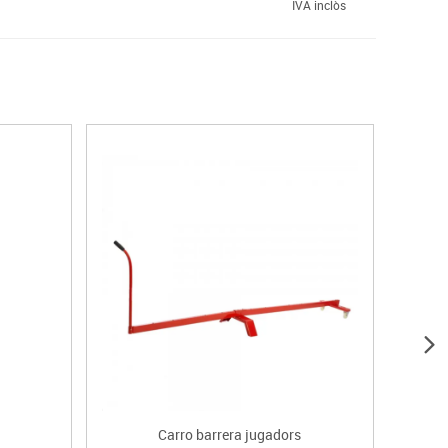
IVA inclòs
Carro barrera jugadors
Esc