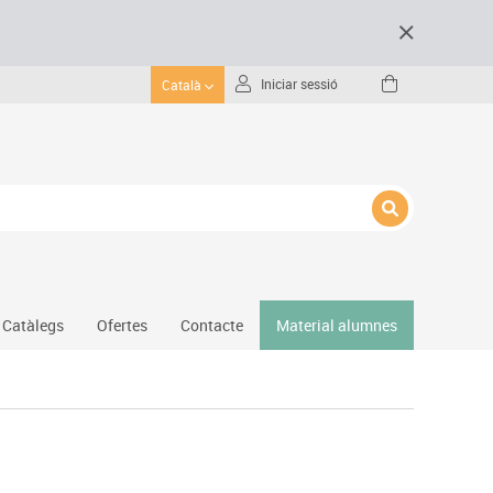
Iniciar sessió
Català
Catàlegs
Ofertes
Contacte
Material alumnes
Gimnàs
Hockey
Piscina
Protecció esportiva