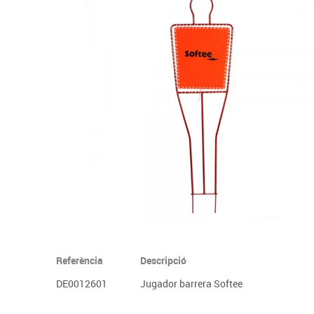
Complements d'oficina
Construccions
Mobiliari tecnològic
Músi
Plastificació, enquadernació i destrucció
Espais exteriors
Monitors interactiu
Mate
Informàtica
Psicomotricitat
Cièn
Higiene
Jocs simbòlics
Dibuix tècnic i artístic
Material escolar
Referència
Descripció
DE0012601
Jugador barrera Softee