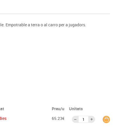
s
Psicomotricitat
Esports raqueta
Gimnàstica rítmica
e. Empotrable a terra o al carro per a jugadors.
tat
Preu/u
Unitats
dies
65.23€