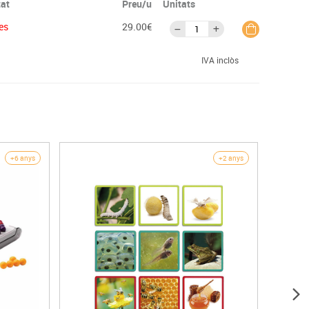
tat
Preu/u
Unitats
es
29.00€
IVA inclòs
+6 anys
+2 anys