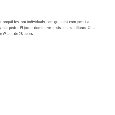
s
Psicomotricitat
Esports raqueta
Gimnàstica rítmica
ranquil·les tant individuals, com grupals i com jocs. La
més petits. El joc de dòmino ve en sis colors brillants. Guia
m W. Joc de 28 peces.