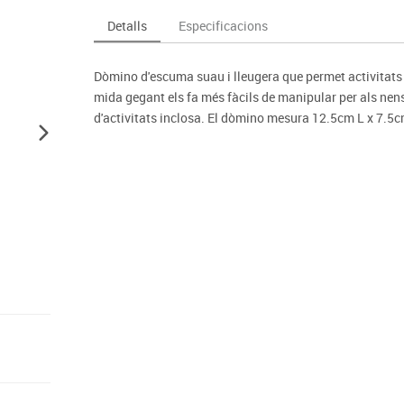
Espais compartits
Complements esportiu
ca
Videoprojecció
Detalls
Especificacions
s
Taules escolars, abatibles i polivalents
Entrenament
màtiques
Mobles escolars, casellers i cubeters
Equipament
cies
Dòmino d'escuma suau i lleugera que permet activitats t
Penjadors, prestatges i taquilles
Foam
mida gegant els fa més fàcils de manipular per als nens 
Cadires, bancs i tamborets
d'activitats inclosa. El dòmino mesura 12.5cm L x 7.5c