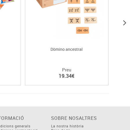
Dòmino ancestral
Natudo
Preu
19.34€
FORMACIÓ
SOBRE NOSALTRES
dicions generals
La nostra història