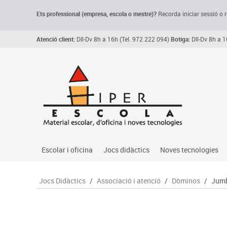
Ets professional (empresa,
escola
o mestre)
?
Recorda
iniciar sessió o r
Atenció client:
Dll-Dv 8h a 16h (Tel. 972 222 094)
Botiga:
Dll-Dv 8h a 1
Escolar i oficina
Jocs didàctics
Noves tecnologies
Arxiu, carpetes i classificadors
Primeres edats
Audio
Jocs Didàctics
/
Associació i atenció
/
Dòminos
/
Jumb
Medi 
Paper i manipulats
Espais multisensorials
Càmeres videoconfe
Assoc
Manualitats
Jocs heurístics
Cartelleria digital
Jocs
Escriptura i correcció
Motricitat fina
Connectivitat i seny
Llen