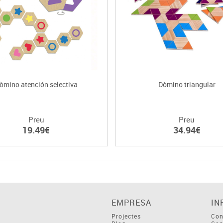
òmino atención selectiva
Dòmino triangular
Preu
Preu
19.49€
34.94€
EMPRESA
IN
Projectes
Con