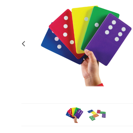
Complements d'oficina
Construccions
Mobiliari tecnològic
Músi
Plastificació, enquadernació i destrucció
Espais exteriors
Monitors interactiu
Mate
Informàtica
Psicomotricitat
Cièn
Higiene
Jocs simbòlics
Dibuix tècnic i artístic
Material escolar