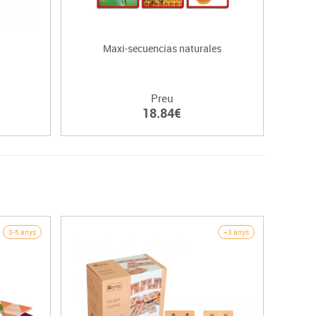
Maxi-secuencias naturales
Preu
18.84€
3-5 anys
+3 anys