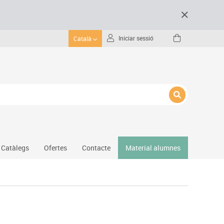
Iniciar sessió
Català
Catàlegs
Ofertes
Contacte
Material alumnes
Gimnàs
Hockey
Piscina
Protecció esportiva