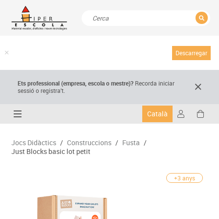
TANCAR
Resultats de la recerca
Descarregar
Ets professional (empresa,
escola
o mestre)
?
Recorda
iniciar
sessió o registra't.
Català
Jocs Didàctics
/
Construccions
/
Fusta
/
Just Blocks basic lot petit
+3 anys