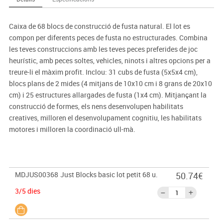
Caixa de 68 blocs de construcció de fusta natural. El lot es
compon per diferents peces de fusta no estructurades. Combina
les teves construccions amb les teves peces preferides de joc
heurístic, amb peces soltes, vehicles, ninots i altres opcions per a
treure-li el màxim profit. Inclou: 31 cubs de fusta (5x5x4 cm),
blocs plans de 2 mides (4 mitjans de 10x10 cm i 8 grans de 20x10
cm) i 25 estructures allargades de fusta (1x4 cm). Mitjançant la
construcció de formes, els nens desenvolupen habilitats
creatives, milloren el desenvolupament cognitiu, les habilitats
motores i milloren la coordinació ull-mà.
MDJUS00368
Just Blocks basic lot petit 68 u.
50.74€
3/5 dies