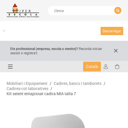
TANCAR
Resultats de la recerca
Descarregar
Ets professional (empresa,
escola
o mestre)
?
Recorda
iniciar
sessió o registra't.
Català
Mobiliari i Equipament
/
Cadires, bancs i tamborets
/
Cadires-col·laboratives
/
Kit seient entapissat cadira MIA talla 7