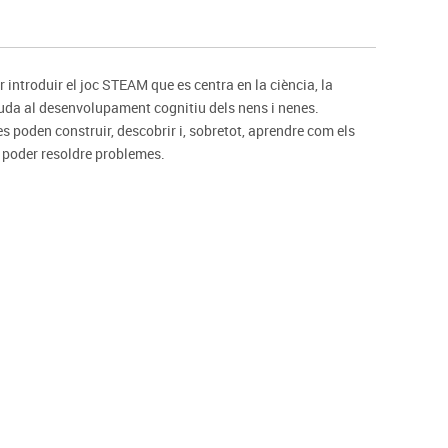
s
Psicomotricitat
Esports raqueta
Gimnàstica rítmica
r introduir el joc STEAM que es centra en la ciència, la
ajuda al desenvolupament cognitiu dels nens i nenes.
s poden construir, descobrir i, sobretot, aprendre com els
a poder resoldre problemes.