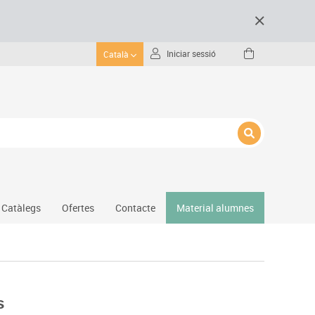
Iniciar sessió
Català
Catàlegs
Ofertes
Contacte
Material alumnes
Gimnàs
Hockey
Piscina
s
Protecció esportiva