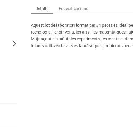
Espais compartits
Complements esportiu
ca
Videoprojecció
Detalls
Especificacions
s
Taules escolars, abatibles i polivalents
Entrenament
màtiques
Mobles escolars, casellers i cubeters
Equipament
cies
Aquest lot de laboratori format per 34 peces és ideal pe
Penjadors, prestatges i taquilles
Foam
tecnologia, l'enginyeria, les arts i les matemàtiques i 
Cadires, bancs i tamborets
Mitjançant els múltiples experiments, les ments curiose
imants utilitzen les seves fantàstiques propietats per 