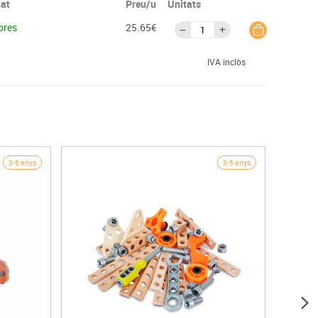
tat
Preu/u
Unitats
ores
25.65€
IVA inclòs
3-5 anys
3-5 anys