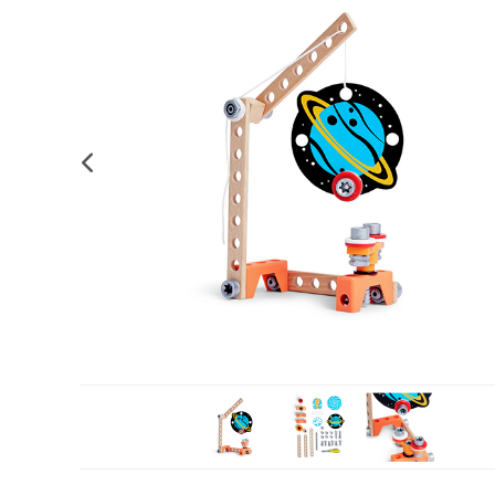
Complements d'oficina
Construccions
Mobiliari tecnològic
Músi
Plastificació, enquadernació i destrucció
Espais exteriors
Monitors interactiu
Mate
Informàtica
Psicomotricitat
Cièn
Higiene
Jocs simbòlics
Dibuix tècnic i artístic
Material escolar