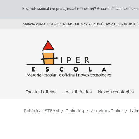
Ets professional (empresa,
escola
o mestre)
?
Recorda
iniciar sessió o r
Atenció client:
Dll-Dv 8h a 16h (Tel. 972 222 094)
Botiga:
Dll-Dv 8h a 1
Escolar i oficina
Jocs didàctics
Noves tecnologies
Arxiu, carpetes i classificadors
Primeres edats
Audio
Robòtica i STEAM
/
Tinkering
/
Activitats Tinker
/
Labo
Medi 
Paper i manipulats
Espais multisensorials
Càmeres videoconfe
Assoc
Manualitats
Jocs heurístics
Cartelleria digital
Jocs
Escriptura i correcció
Motricitat fina
Connectivitat i seny
Llen