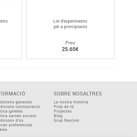
ents
Lot d'experiments
per a principiants
Preu
25.65€
FORMACIÓ
SOBRE NOSALTRES
dicions generals
La nostra història
dicions contractació
Prop de tú
ítica galetes
Projectes
ítica xarxes socials
Blog
dicions d'ús
Grup Descom
viar preferències
kies