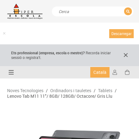
TANCAR
Resultats de la recerca
Descarregar
Ets professional (empresa,
escola
o mestre)
?
Recorda
iniciar
sessió o registra't.
Català
Noves Tecnologies
/
Ordinadors i tauletes
/
Tablets
/
Lenovo Tab M11 11"/ 8GB/ 128GB/ Octacore/ Gris Llu