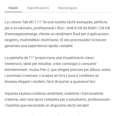
Detalls
Especificacions
Descàrregues
La Lenovo Tab M11 11” és una tauleta tàctil avançada, perfecta
per a ús educatiu, professional i d’oci. Amb 8 GB de RAM i 128 GB
d’emmagatzematge, ofereix un rendiment fluid per a aplicacions
exigents, multimèdia i multitarea. El seu processador Octacore
garanteix una experiència ràpida i estable.
La pantalla de 11” proporciona una visualització clara i
immersiva, ideal per estudiar, crear contingut o consumir
entreteniment. Inclou Pen 2, que afegeix precisió per dibuix, notes
i activitats creatives. L’acabat en Gris Lluna li confereix un
disseny elegant i modern, fàcil de portar a qualsevol lloc.
Aquesta tauleta combina rendiment, mobilitat i funcionalitat
creativa, sent una opció completa per a estudiants, professionals
i famílies que necessiten un dispositiu tàctil versàtil.