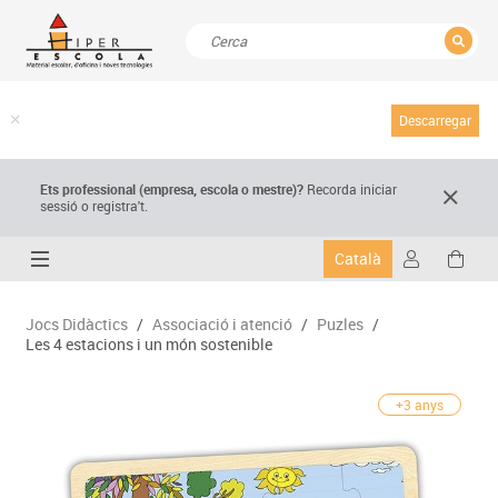
TANCAR
Resultats de la recerca
Descarregar
Ets professional (empresa,
escola
o mestre)
?
Recorda
iniciar
sessió o registra't.
Català
Jocs Didàctics
/
Associació i atenció
/
Puzles
/
Les 4 estacions i un món sostenible
+3 anys