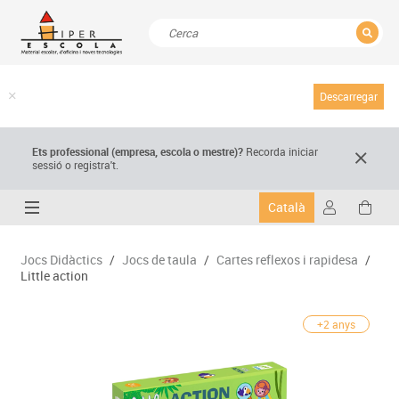
TANCAR
Resultats de la recerca
Descarregar
Ets professional (empresa,
escola
o mestre)
?
Recorda
iniciar
sessió o registra't.
Català
Jocs Didàctics
/
Jocs de taula
/
Cartes reflexos i rapidesa
/
Little action
+2 anys