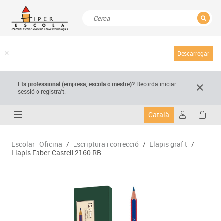
TANCAR
Resultats de la recerca
Descarregar
Ets professional (empresa,
escola
o mestre)
?
Recorda
iniciar
sessió o registra't.
Català
Escolar i Oficina
/
Escriptura i correcció
/
Llapis grafit
/
Llapis Faber-Castell 2160 RB