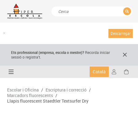
TANCAR
Resultats de la recerca
Descarregar
Ets professional (empresa,
escola
o mestre)
?
Recorda
iniciar
sessió o registra't.
Català
Escolar i Oficina
/
Escriptura i correcció
/
Marcadors fluorescents
/
Llapis fluorescent Staedtler Textsurfer Dry