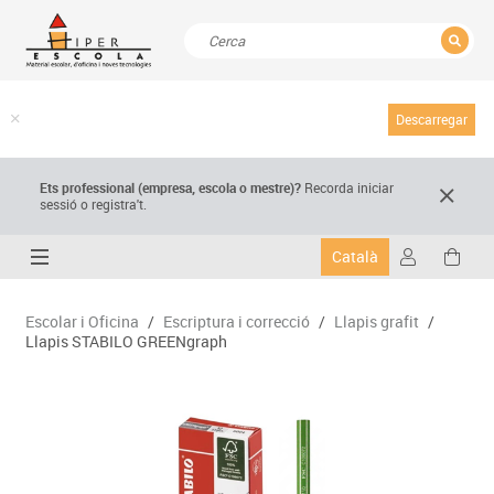
TANCAR
Resultats de la recerca
Descarregar
Ets professional (empresa,
escola
o mestre)
?
Recorda
iniciar
sessió o registra't.
Català
Escolar i Oficina
/
Escriptura i correcció
/
Llapis grafit
/
Llapis STABILO GREENgraph