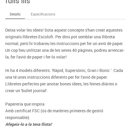
fulls llis
Detalls
Especificacions
Deixa volar les idees! Sota aquest concepte s'han creat aquestes
originals llibretes Escolofi. Per dins pot semblar una llibreta
normal, però hi trobareu les instruccions per fer un avió de paper.
Un cop heu utilitzat una de les seves 40 pàgines, podreu arrencar-
la, fer l'avió de paper i fer-lo volar!
Hi ha 4 models diferents: 'Ràpid, Supersònic, Gran i Bonic '. Cada
una té unes instruccions diferents per fer l'avió de paper.
Llibretes perfectes per anotar bones idees, les feines diàries o
crear un 'bullet journal'.
Papereria que inspira.
Amb certificat FSC (ús de matèries primeres de gestió
responsable).
Afegeix-lo a la teva llista!