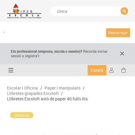
TANCAR
Resultats de la recerca
Descarregar
Ets professional (empresa,
escola
o mestre)
?
Recorda
iniciar
sessió o registra't.
Català
Escolar i Oficina
/
Paper i manipulats
/
Llibretes-grapades Escolofi
/
Llibretes Escolofi avió de paper 40 fulls llis
Destacat