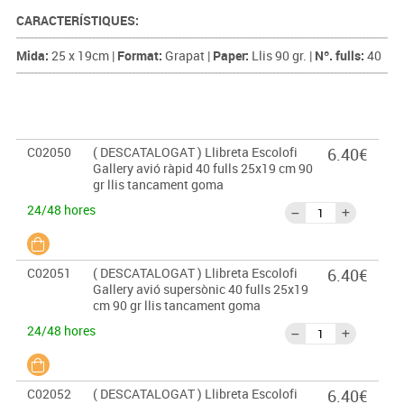
CARACTERÍSTIQUES:
Mida:
25 x 19cm |
Format:
Grapat |
Paper:
Llis 90 gr. |
Nº. fulls:
40
C02050
( DESCATALOGAT ) Llibreta Escolofi
6.40€
Gallery avió ràpid 40 fulls 25x19 cm 90
gr llis tancament goma
24/48 hores
C02051
( DESCATALOGAT ) Llibreta Escolofi
6.40€
Gallery avió supersònic 40 fulls 25x19
cm 90 gr llis tancament goma
24/48 hores
C02052
( DESCATALOGAT ) Llibreta Escolofi
6.40€