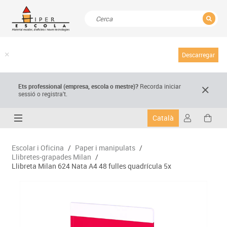
TANCAR
Resultats de la recerca
Descarregar
Ets professional (empresa,
escola
o mestre)
?
Recorda
iniciar
sessió o registra't.
Català
Escolar i Oficina
/
Paper i manipulats
/
Llibretes-grapades Milan
/
Llibreta Milan 624 Nata A4 48 fulles quadrícula 5x