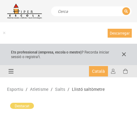
TANCAR
Resultats de la recerca
Descarregar
Ets professional (empresa,
escola
o mestre)
?
Recorda
iniciar
sessió o registra't.
Català
Esportiu
/
Atletisme
/
Salts
/
Llistó saltòmetre
Destacat