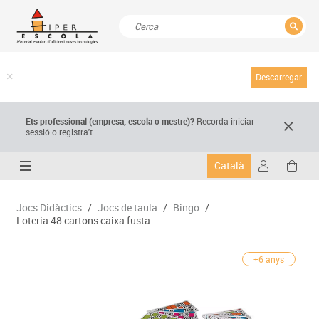
TANCAR
Resultats de la recerca
Descarregar
Ets professional (empresa,
escola
o mestre)
?
Recorda
iniciar
sessió o registra't.
Català
Jocs Didàctics
/
Jocs de taula
/
Bingo
/
Loteria 48 cartons caixa fusta
+6 anys