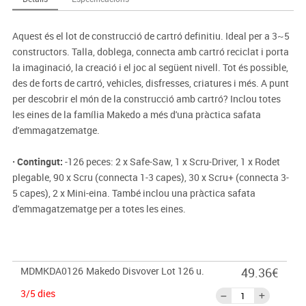
Aquest és el lot de construcció de cartró definitiu. Ideal per a 3~5
constructors. Talla, doblega, connecta amb cartró reciclat i porta
la imaginació, la creació i el joc al següent nivell. Tot és possible,
des de forts de cartró, vehicles, disfresses, criatures i més. A punt
per descobrir el món de la construcció amb cartró? Inclou totes
les eines de la família Makedo a més d'una pràctica safata
d'emmagatzematge.
· Contingut:
-126 peces: 2 x Safe-Saw, 1 x Scru-Driver, 1 x Rodet
plegable, 90 x Scru (connecta 1-3 capes), 30 x Scru+ (connecta 3-
5 capes), 2 x Mini-eina. També inclou una pràctica safata
d'emmagatzematge per a totes les eines.
MDMKDA0126
Makedo Disvover Lot 126 u.
49.36€
3/5 dies