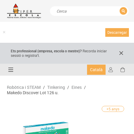
TANCAR
Resultats de la recerca
Descarregar
Ets professional (empresa,
escola
o mestre)
?
Recorda
iniciar
sessió o registra't.
Català
Robòtica i STEAM
/
Tinkering
/
Eines
/
Makedo Discover Lot 126 u.
+5 anys