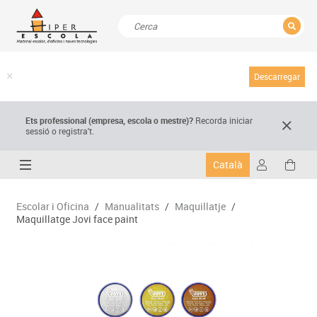
TANCAR
Resultats de la recerca
Descarregar
Ets professional (empresa,
escola
o mestre)
?
Recorda
iniciar
sessió o registra't.
Català
Escolar i Oficina
/
Manualitats
/
Maquillatje
/
Maquillatge Jovi face paint