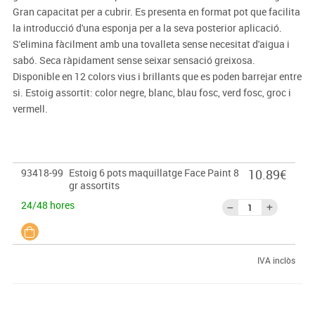
Gran capacitat per a cubrir. Es presenta en format pot que facilita
la introducció d'una esponja per a la seva posterior aplicació.
S'elimina fàcilment amb una tovalleta sense necesitat d'aigua i
sabó. Seca ràpidament sense seixar sensació greixosa.
Disponible en 12 colors vius i brillants que es poden barrejar entre
si. Estoig assortit: color negre, blanc, blau fosc, verd fosc, groc i
vermell.
93418-99
Estoig 6 pots maquillatge Face Paint 8
10.89€
gr assortits
24/48 hores
IVA inclòs