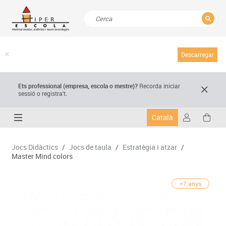
TANCAR
Resultats de la recerca
Descarregar
Ets professional (empresa,
escola
o mestre)
?
Recorda
iniciar
sessió o registra't.
Català
Jocs Didàctics
/
Jocs de taula
/
Estratègia i atzar
/
Master Mind colors
+7 anys