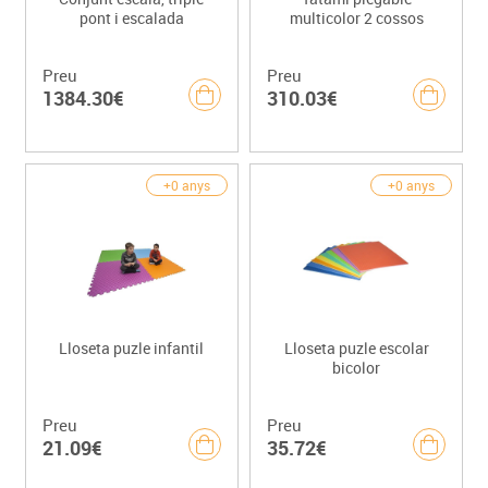
pont i escalada
multicolor 2 cossos
Preu
Preu
1384.30€
310.03€
+0 anys
+0 anys
Lloseta puzle infantil
Lloseta puzle escolar
bicolor
Preu
Preu
21.09€
35.72€