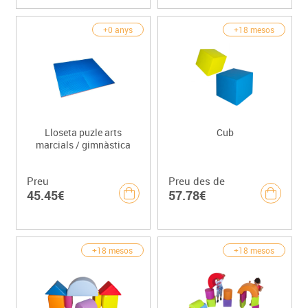
+0 anys
+18 mesos
Lloseta puzle arts
Cub
marcials / gimnàstica
Preu
Preu des de
45.45€
57.78€
+18 mesos
+18 mesos