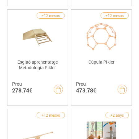
+12 mesos
+12 mesos
Esglaó aprenentatge
Cúpula Pikler
Metodologia Pikler
Preu
Preu
278.74€
473.78€
+12 mesos
+2 anys