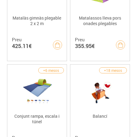
Matalàs gimnàs plegable
Matalassos lleva pors
2 x 2 m
onades plegables
Preu
Preu
425.11€
355.95€
+6 mesos
+18 mesos
Conjunt rampa, escala i
Balancí
túnel