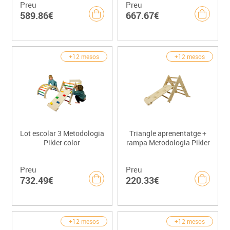
Preu
Preu
589.86€
667.67€
+12 mesos
+12 mesos
Lot escolar 3 Metodologia
Triangle aprenentatge +
Pikler color
rampa Metodologia Pikler
Preu
Preu
732.49€
220.33€
+12 mesos
+12 mesos