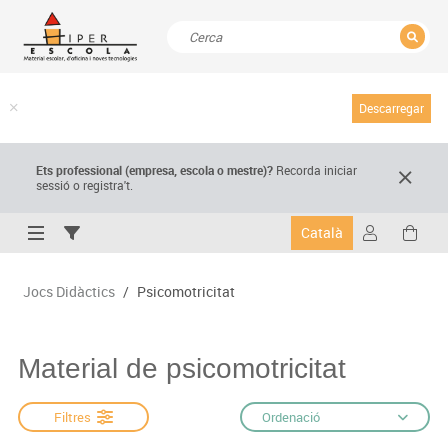
TANCAR
Resultats de la recerca
Descarregar
Ets professional (empresa,
escola
o mestre)
?
Recorda
iniciar
sessió o registra't.
Català
Jocs Didàctics
/
Psicomotricitat
Material de psicomotricitat
Filtres
Ordenació