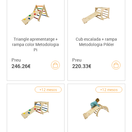
Triangle aprenentatge +
Cub escalada + rampa
rampa color Metodologia
Metodologia Pikler
Pi
Preu
Preu
246.26€
220.33€
+12 mesos
+12 mesos