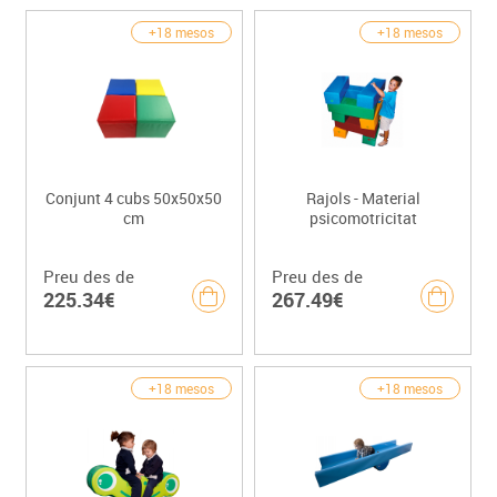
+18 mesos
+18 mesos
Conjunt 4 cubs 50x50x50
Rajols - Material
cm
psicomotricitat
Preu des de
Preu des de
225.34€
267.49€
+18 mesos
+18 mesos