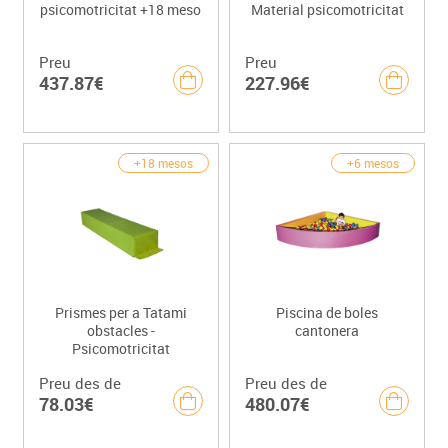
psicomotricitat +18 meso
Material psicomotricitat
Preu
Preu
437.87€
227.96€
+18 mesos
+6 mesos
Prismes per a Tatami
Piscina de boles
obstacles -
cantonera
Psicomotricitat
Preu des de
Preu des de
78.03€
480.07€