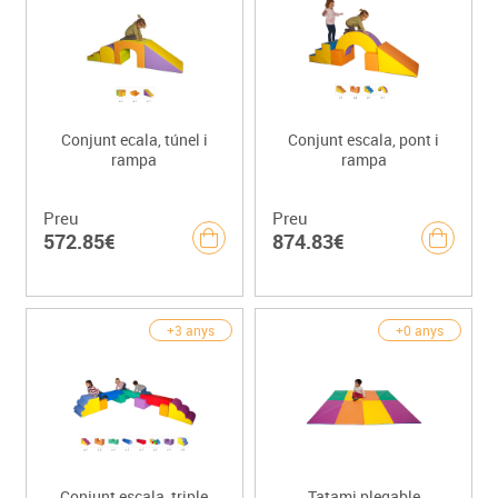
Conjunt ecala, túnel i
Conjunt escala, pont i
rampa
rampa
Preu
Preu
572.85€
874.83€
+3 anys
+0 anys
Conjunt escala, triple
Tatami plegable