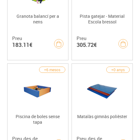
Granota balancí per a
Pista gatejar - Material
nens
Escola bressol
Preu
Preu
183.11€
305.72€
+6 mesos
+0 anys
Piscina de boles sense
Matalàs gimnàs polièster
tapa
Preu des de
Preu des de