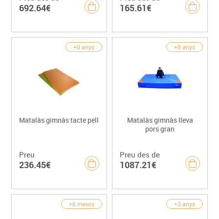
692.64€
165.61€
+0 anys
+0 anys
Matalàs gimnàs tacte pell
Matalàs gimnàs lleva
pors gran
Preu
Preu des de
236.45€
1087.21€
+6 mesos
+3 anys