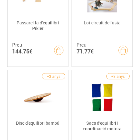
Passarel·la d'equilibri
Lot circuit de fusta
Pikler
Preu
Preu
144.75€
71.77€
+3 anys
+3 anys
Disc d'equilibri bambú
Sacs d'equilibri i
coordinació motora