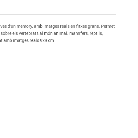
s
Psicomotricitat
Esports raqueta
Gimnàstica rítmica
ravés d'un memory, amb imatges reals en fitxes grans. Permet
s sobre els vertebrats al món animal: mamífers, rèptils,
tent amb imatges reals 9x9 cm