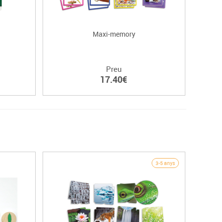
Maxi-memory
Bing
Preu
17.40€
3-5 anys