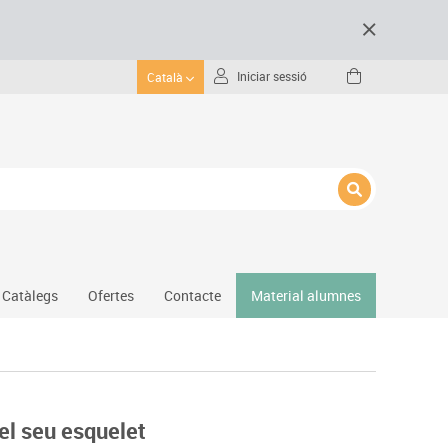
Iniciar sessió
Català
Catàlegs
Ofertes
Contacte
Material alumnes
Gimnàs
Hockey
Piscina
el seu esquelet
Protecció esportiva