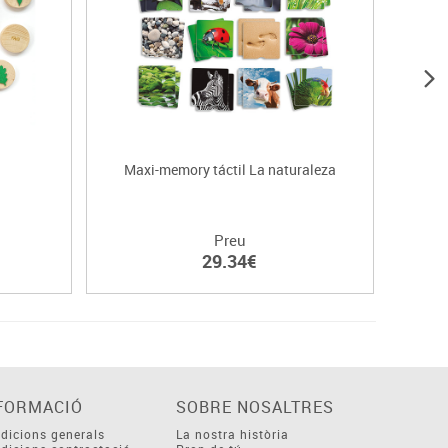
Maxi-memory táctil La naturaleza
Preu
29.34€
FORMACIÓ
SOBRE NOSALTRES
dicions generals
La nostra història