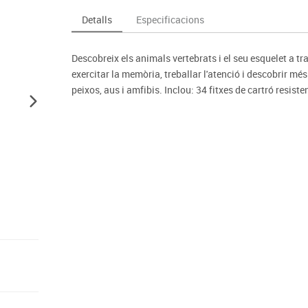
Espais compartits
Complements esportiu
ca
Videoprojecció
Detalls
Especificacions
s
Taules escolars, abatibles i polivalents
Entrenament
màtiques
Mobles escolars, casellers i cubeters
Equipament
cies
Descobreix els animals vertebrats i el seu esquelet a t
Penjadors, prestatges i taquilles
Foam
exercitar la memòria, treballar l'atenció i descobrir mé
Cadires, bancs i tamborets
peixos, aus i amfibis. Inclou: 34 fitxes de cartró resis