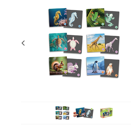
Complements d'oficina
Construccions
Mobiliari tecnològic
Músi
Plastificació, enquadernació i destrucció
Espais exteriors
Monitors interactiu
Mate
Informàtica
Psicomotricitat
Cièn
Higiene
Jocs simbòlics
Dibuix tècnic i artístic
Material escolar