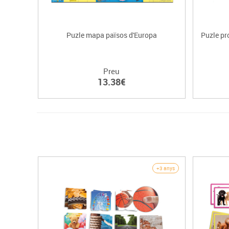
Puzle mapa països d'Europa
Puzle pr
Preu
13.38€
+3 anys