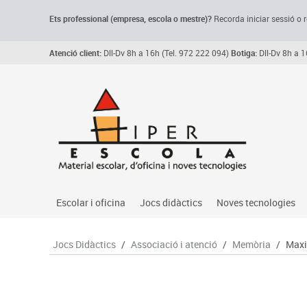
Ets professional (empresa,
escola
o mestre)
?
Recorda
iniciar sessió o r
Atenció client:
Dll-Dv 8h a 16h (Tel. 972 222 094)
Botiga:
Dll-Dv 8h a 1
Escolar i oficina
Jocs didàctics
Noves tecnologies
Arxiu, carpetes i classificadors
Primeres edats
Audio
Jocs Didàctics
/
Associació i atenció
/
Memòria
/
Maxi
Medi 
Paper i manipulats
Espais multisensorials
Càmeres videoconfe
Assoc
Manualitats
Jocs heurístics
Cartelleria digital
Jocs
Escriptura i correcció
Motricitat fina
Connectivitat i seny
Llen