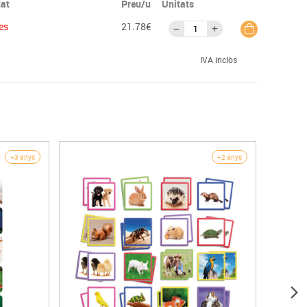
tat
Preu/u
Unitats
es
21.78€
IVA inclòs
+3 anys
+2 anys