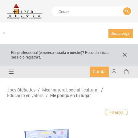
TANCAR
Resultats de la recerca
Descarregar
Ets professional (empresa,
escola
o mestre)
?
Recorda
iniciar
sessió o registra't.
Català
Jocs Didàctics
/
Medi natural, social i cultural
/
Educació en valors
/
Me pongo en tu lugar
+3 anys