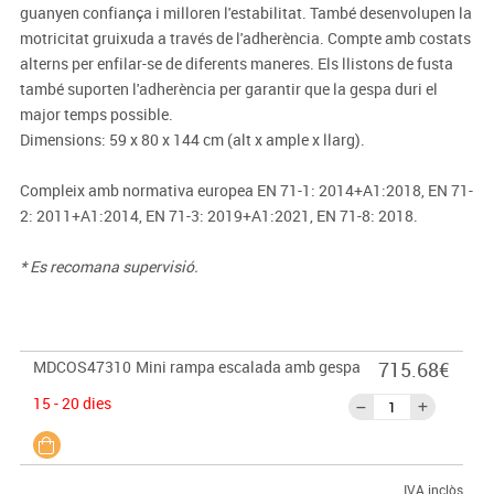
guanyen confiança i milloren l'estabilitat. També desenvolupen la
motricitat gruixuda a través de l'adherència. Compte amb costats
alterns per enfilar-se de diferents maneres. Els llistons de fusta
també suporten l'adherència per garantir que la gespa duri el
major temps possible.
Dimensions: 59 x 80 x 144 cm (alt x ample x llarg).
Compleix amb normativa europea EN 71-1: 2014+A1:2018, EN 71-
2: 2011+A1:2014, EN 71-3: 2019+A1:2021, EN 71-8: 2018.
* Es recomana supervisió.
MDCOS47310
Mini rampa escalada amb gespa
715.68€
15 - 20 dies
IVA inclòs