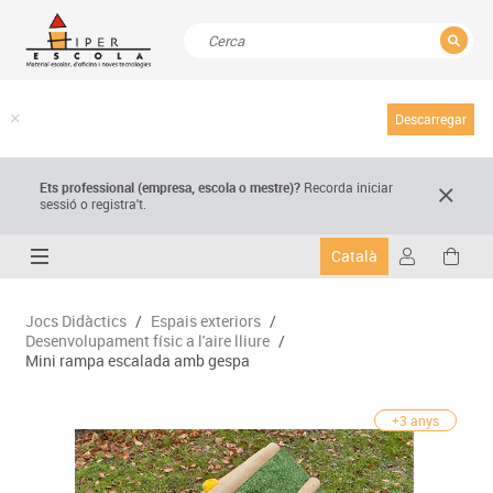
TANCAR
Resultats de la recerca
Descarregar
Ets professional (empresa,
escola
o mestre)
?
Recorda
iniciar
sessió o registra't.
Català
Jocs Didàctics
/
Espais exteriors
/
Desenvolupament físic a l'aire lliure
/
Mini rampa escalada amb gespa
+3 anys