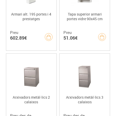
Armari alt. 195 portes i 4
Tapa superior armari
prestatges
portes vidre 90x45 cm
Preu
Preu
602.89€
51.06€
Arxivadors metàl·lics 2
Arxivadors metàl·lics 3
calaixos
calaixos
Preu des de
Preu des de