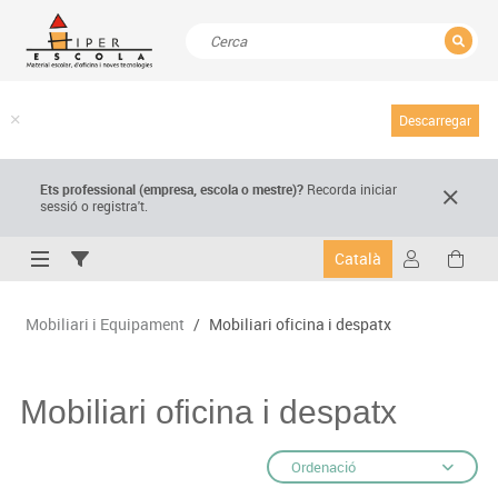
TANCAR
Resultats de la recerca
Descarregar
Ets professional (empresa,
escola
o mestre)
?
Recorda
iniciar
sessió o registra't.
Català
Mobiliari i Equipament
/
Mobiliari oficina i despatx
Mobiliari oficina i despatx
Ordenació