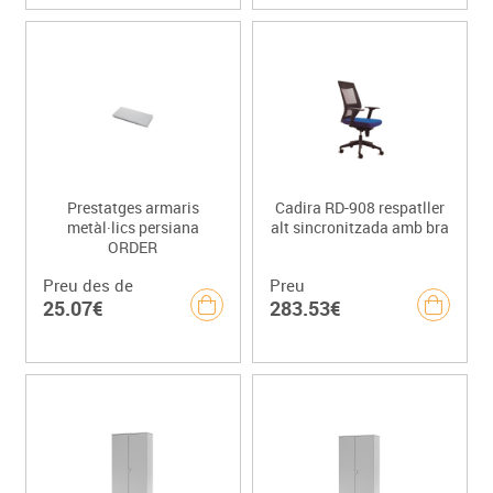
Prestatges armaris
Cadira RD-908 respatller
metàl·lics persiana
alt sincronitzada amb bra
ORDER
Preu des de
Preu
25.07€
283.53€