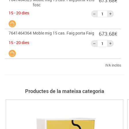
673.68€
fosc
15 - 20 dies
7641464364
Moble mig 15 cas. Faig porta Faig
673.68€
15 - 20 dies
IVA inclòs
Productes de la mateixa categoria