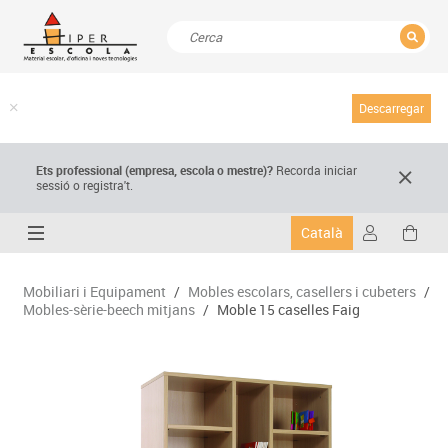
TANCAR
Resultats de la recerca
Descarregar
Ets professional (empresa,
escola
o mestre)
?
Recorda
iniciar
sessió o registra't.
Català
Mobiliari i Equipament
/
Mobles escolars, casellers i cubeters
/
Mobles-sèrie-beech mitjans
/
Moble 15 caselles Faig