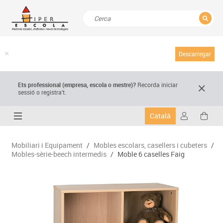
TANCAR
Resultats de la recerca
Descarregar
Ets professional (empresa,
escola
o mestre)
?
Recorda
iniciar
sessió o registra't.
Català
Mobiliari i Equipament
/
Mobles escolars, casellers i cubeters
/
Mobles-sèrie-beech intermedis
/
Moble 6 caselles Faig