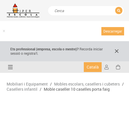
TANCAR
Resultats de la recerca
Descarregar
Ets professional (empresa,
escola
o mestre)
?
Recorda
iniciar
sessió o registra't.
Català
Mobiliari i Equipament
/
Mobles escolars, casellers i cubeters
/
Casellers infantil
/
Moble caseller 10 caselles porta faig