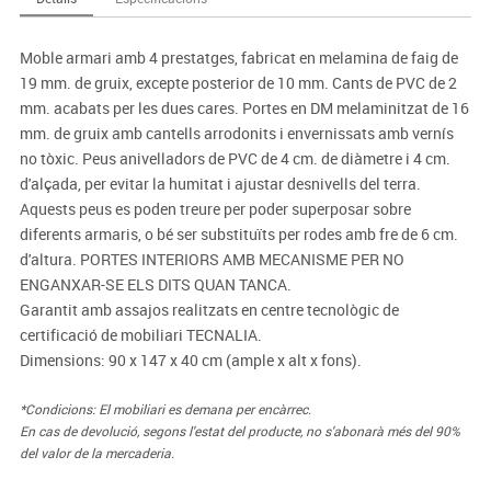
Moble armari amb 4 prestatges, fabricat en melamina de faig de
19 mm. de gruix, excepte posterior de 10 mm. Cants de PVC de 2
mm. acabats per les dues cares. Portes en DM melaminitzat de 16
mm. de gruix amb cantells arrodonits i envernissats amb vernís
no tòxic. Peus anivelladors de PVC de 4 cm. de diàmetre i 4 cm.
d'alçada, per evitar la humitat i ajustar desnivells del terra.
Aquests peus es poden treure per poder superposar sobre
diferents armaris, o bé ser substituïts per rodes amb fre de 6 cm.
d'altura. PORTES INTERIORS AMB MECANISME PER NO
ENGANXAR-SE ELS DITS QUAN TANCA.
Garantit amb assajos realitzats en centre tecnològic de
certificació de mobiliari TECNALIA.
Dimensions: 90 x 147 x 40 cm (ample x alt x fons).
*Condicions: El mobiliari es demana per encàrrec.
En cas de devolució, segons l'estat del producte, no s'abonarà més del 90%
del valor de la mercaderia.