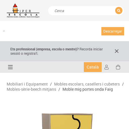
TANCAR
Resultats de la recerca
Descarregar
Ets professional (empresa,
escola
o mestre)
?
Recorda
iniciar
sessió o registra't.
Català
Mobiliari i Equipament
/
Mobles escolars, casellers i cubeters
/
Mobles-sèrie-beech mitjans
/
Moble mig portes onda Faig