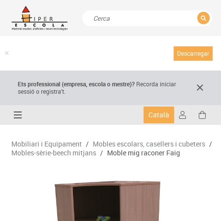
TANCAR
Resultats de la recerca
Descarregar
Ets professional (empresa,
escola
o mestre)
?
Recorda
iniciar
sessió o registra't.
Català
Mobiliari i Equipament
/
Mobles escolars, casellers i cubeters
/
Mobles-sèrie-beech mitjans
/
Moble mig raconer Faig