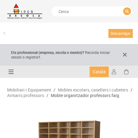
TANCAR
Resultats de la recerca
Descarregar
Ets professional (empresa,
escola
o mestre)
?
Recorda
iniciar
sessió o registra't.
Català
Mobiliari i Equipament
/
Mobles escolars, casellers i cubeters
/
Armaris professors
/
Moble organitzador professors faig