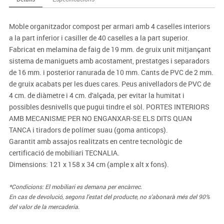
Moble organitzador compost per armari amb 4 caselles interiors
a la part inferior i casiller de 40 caselles a la part superior.
Fabricat en melamina de faig de 19 mm. de gruix unit mitjançant
sistema de maniguets amb acostament, prestatges i separadors
de 16 mm. i posterior ranurada de 10 mm. Cants de PVC de 2 mm.
de gruix acabats per les dues cares. Peus anivelladors de PVC de
4 cm. de diàmetre i 4 cm. d'alçada, per evitar la humitat i
possibles desnivells que pugui tindre el sòl. PORTES INTERIORS
AMB MECANISME PER NO ENGANXAR-SE ELS DITS QUAN
TANCA i tiradors de polímer suau (goma anticops).
Garantit amb assajos realitzats en centre tecnològic de
certificació de mobiliari TECNALIA.
Dimensions: 121 x 158 x 34 cm (ample x alt x fons).
*Condicions: El mobiliari es demana per encàrrec.
En cas de devolució, segons l'estat del producte, no s'abonarà més del 90%
del valor de la mercaderia.