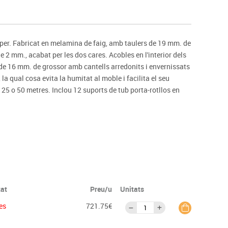
s
Psicomotricitat
Esports raqueta
Gimnàstica rítmica
per. Fabricat en melamina de faig, amb taulers de 19 mm. de
 2 mm., acabat per les dos cares. Acobles en l'interior dels
t de 16 mm. de grossor amb cantells arredonits i envernissats
la qual cosa evita la humitat al moble i facilita el seu
25 o 50 metres. Inclou 12 suports de tub porta-rotllos en
tat
Preu/u
Unitats
es
721.75€