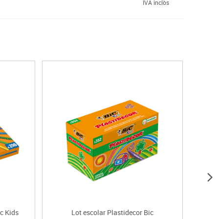
IVA inclòs
ic Kids
Lot escolar Plastidecor Bic