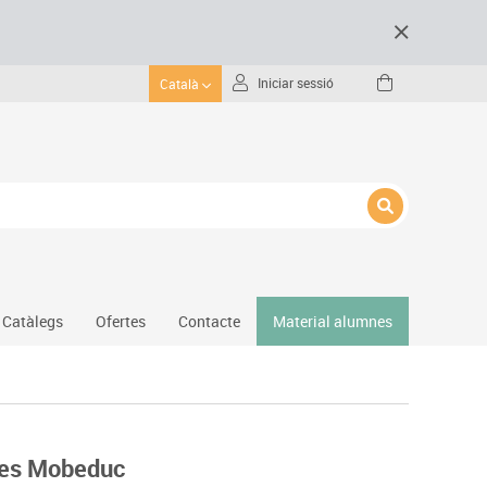
Iniciar sessió
Català
Catàlegs
Ofertes
Contacte
Material alumnes
Gimnàs
Hockey
Piscina
odes Mobeduc
Protecció esportiva