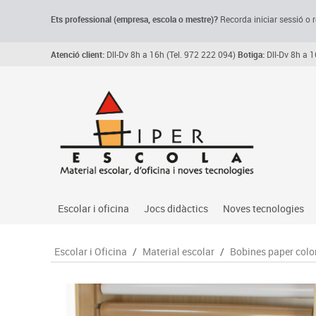
Ets professional (empresa,
escola
o mestre)
?
Recorda
iniciar sessió o r
Atenció client:
Dll-Dv 8h a 16h (Tel. 972 222 094)
Botiga:
Dll-Dv 8h a 1
Escolar i oficina
Jocs didàctics
Noves tecnologies
Arxiu, carpetes i classificadors
Primeres edats
Audio
Escolar i Oficina
/
Material escolar
/
Bobines paper colo
Medi 
Paper i manipulats
Espais multisensorials
Càmeres videoconfe
Assoc
Manualitats
Jocs heurístics
Cartelleria digital
Jocs
Escriptura i correcció
Motricitat fina
Connectivitat i seny
Llen