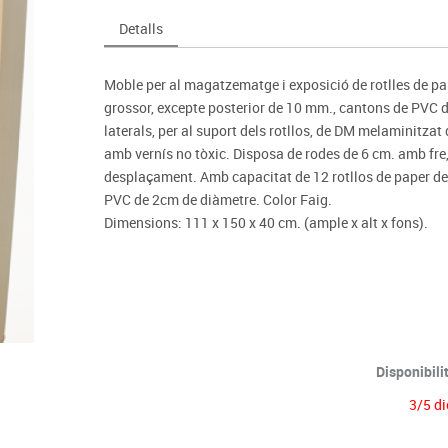
Espais compartits
Complements esportiu
ca
Videoprojecció
Detalls
s
Taules escolars, abatibles i polivalents
Entrenament
màtiques
Mobles escolars, casellers i cubeters
Equipament
cies
Moble per al magatzematge i exposició de rotlles de pa
Penjadors, prestatges i taquilles
Foam
grossor, excepte posterior de 10 mm., cantons de PVC de
Cadires, bancs i tamborets
laterals, per al suport dels rotllos, de DM melaminitza
amb vernís no tòxic. Disposa de rodes de 6 cm. amb fre, 
desplaçament. Amb capacitat de 12 rotllos de paper de 
PVC de 2cm de diàmetre. Color Faig.
Dimensions: 111 x 150 x 40 cm. (ample x alt x fons).
Disponibili
3/5 di