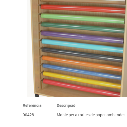
Complements d'oficina
Construccions
Mobiliari tecnològic
Músi
Plastificació, enquadernació i destrucció
Espais exteriors
Monitors interactiu
Mate
Informàtica
Psicomotricitat
Cièn
Higiene
Jocs simbòlics
Dibuix tècnic i artístic
Material escolar
Referència
Descripció
90428
Moble per a rotlles de paper amb rodes