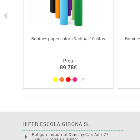
Bobines paper colors Sadipal 10 kilos
Bobines
Preu
89.78€
+7
HIPER ESCOLA GIRONA SL
Polígon Industrial Domeny.C/ d'Adri 27
17007 Girona (GIRONA)