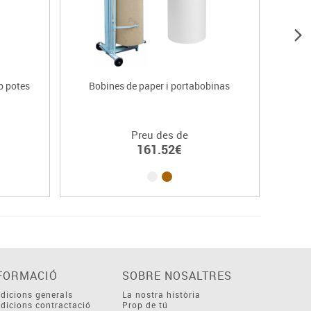
b potes
Bobines de paper i portabobinas
Bo
Preu des de
161.52€
FORMACIÓ
SOBRE NOSALTRES
dicions generals
La nostra història
dicions contractació
Prop de tú