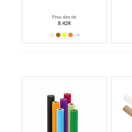
Preu des de
8.42€
+9