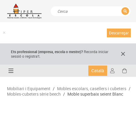
TANCAR
Resultats de la recerca
Descarregar
Ets professional (empresa,
escola
o mestre)
?
Recorda
iniciar
sessió o registra't.
Català
Mobiliari i Equipament
/
Mobles escolars, casellers i cubeters
/
Mobles-cubeters sèrie beech
/
Moble superbaix seient Blanc