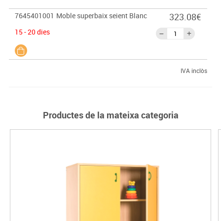
7645401001
Moble superbaix seient Blanc
323.08€
15 - 20 dies
IVA inclòs
Productes de la mateixa categoria