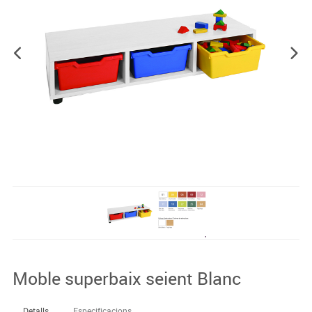
Moble superbaix seient Blanc
Detalls
Especificacions