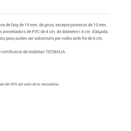
s
Psicomotricitat
Esports raqueta
Gimnàstica rítmica
a de faig de 19 mm. de gruix, excepte posterior de 10 mm.
 anivelladors de PVC de 4 cm. de diàmetre i 4 cm. d'alçada,
uests peus poden ser substituïts per rodes amb fre de 6 cm.
e certificació de mobiliari TECNALIA.
és del 90% del valor de la mercaderia.