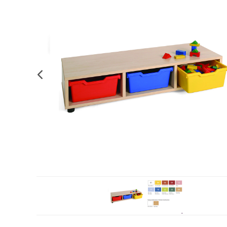
Complements d'oficina
Construccions
Mobiliari tecnològic
Músi
Plastificació, enquadernació i destrucció
Espais exteriors
Monitors interactiu
Mate
Informàtica
Psicomotricitat
Cièn
Higiene
Jocs simbòlics
Dibuix tècnic i artístic
Material escolar