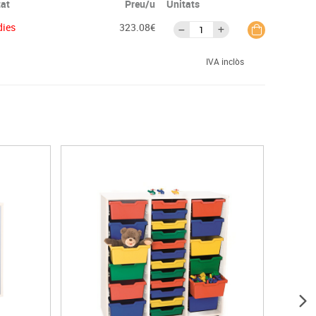
tat
Preu/u
Unitats
dies
323.08€
IVA inclòs