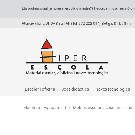
Ets professional (empresa,
escola
o mestre)
?
Recorda
iniciar sessió o r
Atenció client:
Dll-Dv 8h a 16h (Tel. 972 222 094)
Botiga:
Dll-Dv 8h a 1
Escolar i oficina
Jocs didàctics
Noves tecnologies
Arxiu, carpetes i classificadors
Primeres edats
Audio
Mobiliari i Equipament
/
Mobles escolars, casellers i cube
Medi 
Paper i manipulats
Espais multisensorials
Càmeres videoconfe
Assoc
Manualitats
Jocs heurístics
Cartelleria digital
Jocs
Escriptura i correcció
Motricitat fina
Connectivitat i seny
Llen