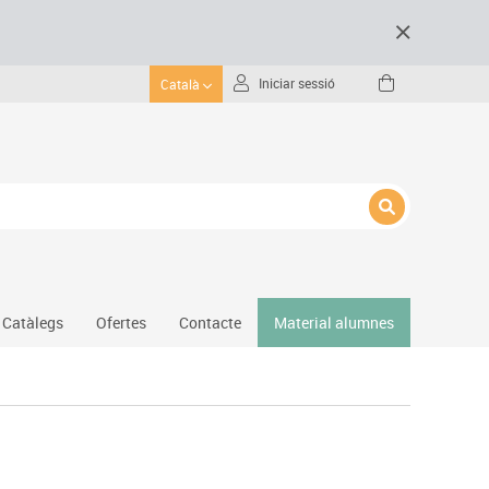
Iniciar sessió
Català
Catàlegs
Ofertes
Contacte
Material alumnes
Gimnàs
Hockey
Piscina
Protecció esportiva