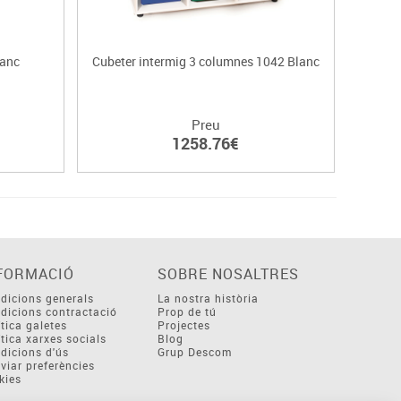
lanc
Cubeter intermig 3 columnes 1042 Blanc
Cubet
Preu
1258.76€
FORMACIÓ
SOBRE NOSALTRES
dicions generals
La nostra història
dicions contractació
Prop de tú
ítica galetes
Projectes
ítica xarxes socials
Blog
dicions d'ús
Grup Descom
viar preferències
kies