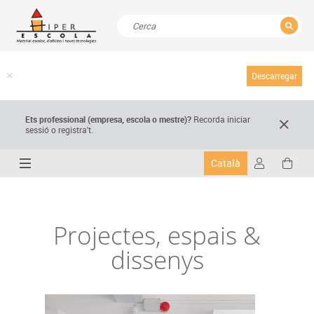
TANCAR
Resultats de la recerca
Descarregar
Ets professional (empresa,
escola
o mestre)
?
Recorda
iniciar
sessió o registra't.
Català
Projectes, espais &
dissenys