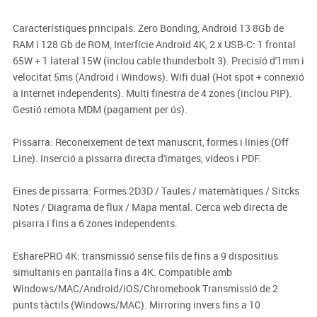
Característiques principals: Zero Bonding, Android 13 8Gb de
RAM i 128 Gb de ROM, Interfície Android 4K, 2 x USB-C: 1 frontal
65W + 1 lateral 15W (inclou cable thunderbolt 3). Precisió d'1mm i
velocitat 5ms (Android i Windows). Wifi dual (Hot spot + connexió
a Internet independents). Multi finestra de 4 zones (inclou PIP).
Gestió remota MDM (pagament per ús).
Pissarra: Reconeixement de text manuscrit, formes i línies (Off
Line). Inserció a pissarra directa d'imatges, vídeos i PDF.
Eines de pissarra: Formes 2D3D / Taules / matemàtiques / Sitcks
Notes / Diagrama de flux / Mapa mental. Cerca web directa de
pisarra i fins a 6 zones independents.
EsharePRO 4K: transmissió sense fils de fins a 9 dispositius
simultanis en pantalla fins a 4K. Compatible amb
Windows/MAC/Android/iOS/Chromebook Transmissió de 2
punts tàctils (Windows/MAC). Mirroring invers fins a 10