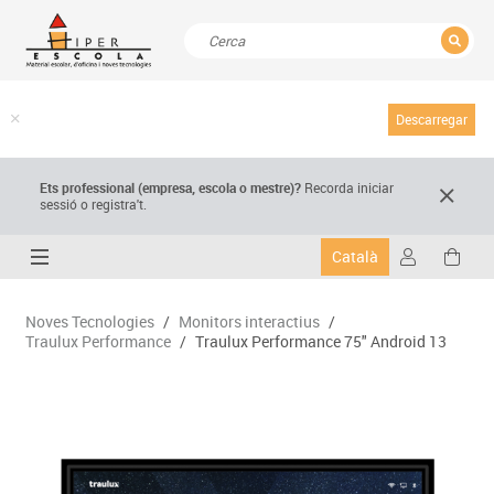
TANCAR
Resultats de la recerca
Descarregar
Ets professional (empresa,
escola
o mestre)
?
Recorda
iniciar
sessió o registra't.
Català
Noves Tecnologies
/
Monitors interactius
/
Traulux Performance
/
Traulux Performance 75" Android 13