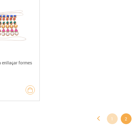
a enllaçar formes
1
2