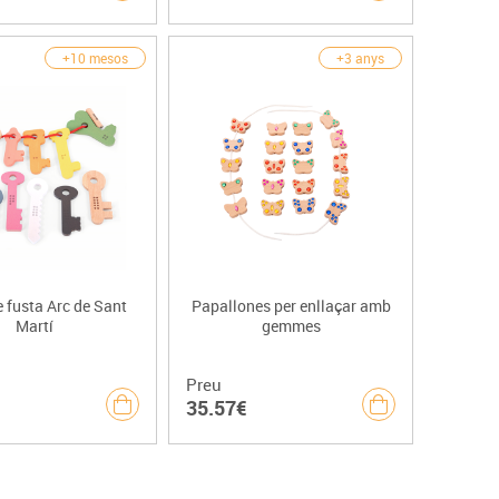
+10 mesos
+3 anys
 fusta Arc de Sant
Papallones per enllaçar amb
Martí
gemmes
Preu
35.57€