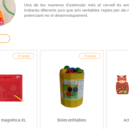
Espais compartits
Complements esportiu
Una de les maneres d'estimular més el cervell és amb 
ca
Videoprojecció
trobaràs diferents jocs que són veritables reptes per als n
s
Taules escolars, abatibles i polivalents
Entrenament
màtiques
potenciant-ne el desenvolupament.
Mobles escolars, casellers i cubeters
Equipament
cies
Penjadors, prestatges i taquilles
Foam
Cadires, bancs i tamborets
+5 anys
+5 anys
a magnètica XL
Boles enfilables
Act