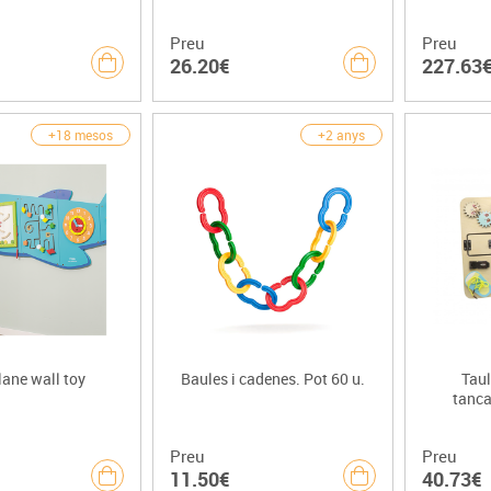
Preu
Preu
26.20€
227.63
+18 mesos
+2 anys
ane wall toy
Baules i cadenes. Pot 60 u.
Taul
tanca
Preu
Preu
11.50€
40.73€