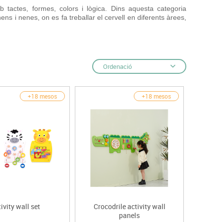
s
tactes, formes, colors i lògica. Dins aquesta categoria
Psicomotricitat
ens i nenes, on es fa treballar el cervell en diferents àrees,
Esports raqueta
Gimnàstica rítmica
Ordenació
+18 mesos
+18 mesos
ivity wall set
Crocodrile activity wall
panels