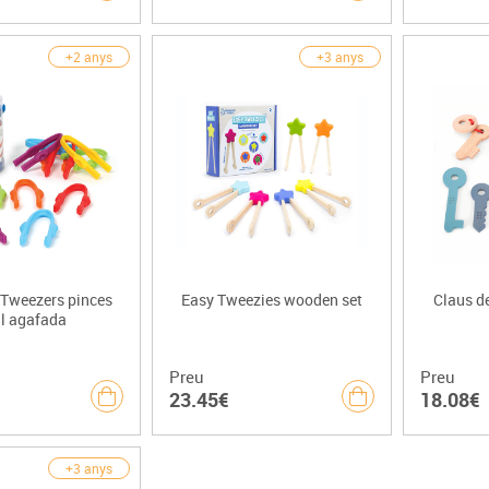
+2 anys
+3 anys
 Tweezers pinces
Easy Tweezies wooden set
Claus de
il agafada
Preu
Preu
23.45€
18.08€
+3 anys