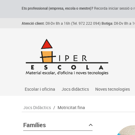
Ets professional (empresa,
escola
o mestre)
?
Recorda
iniciar sessió o r
Atenció client:
Dll-Dv 8h a 16h (Tel. 972 222 094)
Botiga:
Dll-Dv 8h a 1
Escolar i oficina
Jocs didàctics
Noves tecnologies
Arxiu, carpetes i classificadors
Primeres edats
Audio
Jocs Didàctics
/
Motricitat fina
Medi 
Paper i manipulats
Espais multisensorials
Càmeres videoconfe
Assoc
Manualitats
Jocs heurístics
Cartelleria digital
Famílies
Jocs
Escriptura i correcció
Motricitat fina
Connectivitat i seny
Llen