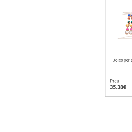
Joies per 
Preu
35.38€