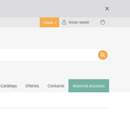
Iniciar sessió
Català
Catàlegs
Ofertes
Contacte
Material alumnes
Gimnàs
Hockey
Piscina
Protecció esportiva