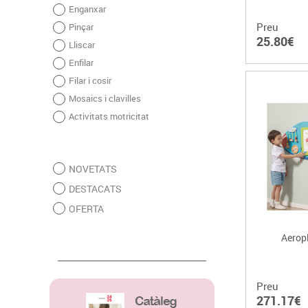
Enganxar
Preu
Pinçar
25.80€
Lliscar
Enfilar
Filar i cosir
Mosaics i clavilles
Activitats motricitat
NOVETATS
DESTACATS
OFERTA
Aeropl
Preu
271.17€