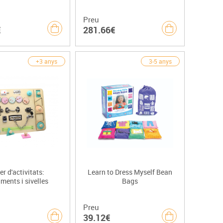
Preu
€
281.66€
+3 anys
3-5 anys
er d'activitats:
Learn to Dress Myself Bean
ments i sivelles
Bags
Preu
39.12€