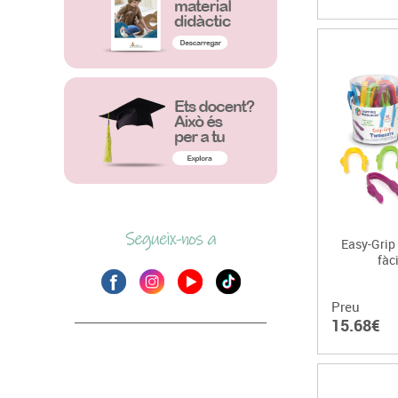
Easy-Grip
fàc
Preu
15.68€