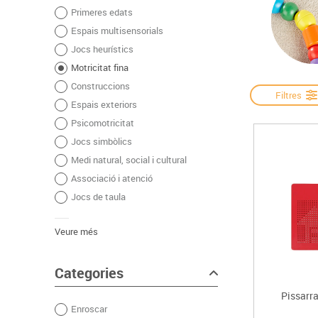
Primeres edats
Complements d'oficina
Construccions
Mobiliari tecnològic
Músi
Espais multisensorials
Plastificació, enquadernació i destrucció
Espais exteriors
Monitors interactiu
Mate
Jocs heurístics
Informàtica
Psicomotricitat
Cièn
Motricitat fina
Higiene
Jocs simbòlics
Construccions
Dibuix tècnic i artístic
Filtres
Espais exteriors
Material escolar
Psicomotricitat
Jocs simbòlics
Medi natural, social i cultural
Associació i atenció
Jocs de taula
Veure més
Categories
Pissarr
Enroscar