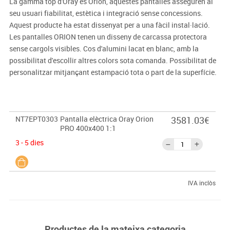
La gamma top d'Oray és Orion, aquestes pantalles asseguren al
seu usuari fiabilitat, estètica i integració sense concessions.
Aquest producte ha estat dissenyat per a una fàcil instal·lació.
Les pantalles ORION tenen un disseny de carcassa protectora
sense cargols visibles. Cos d'alumini lacat en blanc, amb la
possibilitat d'escollir altres colors sota comanda. Possibilitat de
personalitzar mitjançant estampació tota o part de la superfície.
NT7EPT0303
Pantalla elèctrica Oray Orion
3581.03€
PRO 400x400 1:1
3 - 5 dies
IVA inclòs
Productes de la mateixa categoria