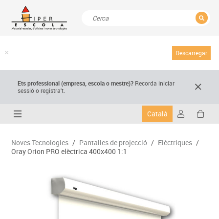
TANCAR
Resultats de la recerca
Descarregar
Ets professional (empresa,
escola
o mestre)
?
Recorda
iniciar
sessió o registra't.
Català
Noves Tecnologies
/
Pantalles de projecció
/
Elèctriques
/
Oray Orion PRO elèctrica 400x400 1:1