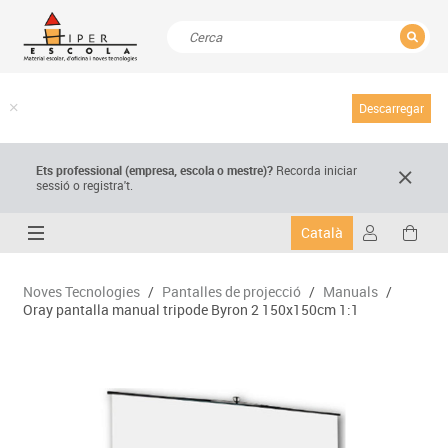
TANCAR
Resultats de la recerca
Descarregar
Ets professional (empresa,
escola
o mestre)
?
Recorda
iniciar
sessió o registra't.
Català
Noves Tecnologies
/
Pantalles de projecció
/
Manuals
/
Oray pantalla manual tripode Byron 2 150x150cm 1:1