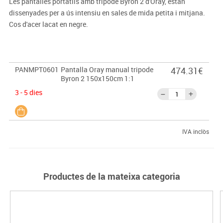
Les pantalles portàtils amb trípode Byron 2 d'Oray, estan
dissenyades per a ús intensiu en sales de mida petita i mitjana.
Cos d'acer lacat en negre.
PANMPT0601
Pantalla Oray manual tripode
474.31€
Byron 2 150x150cm 1:1
3 - 5 dies
IVA inclòs
Productes de la mateixa categoria