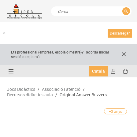
TANCAR
Resultats de la recerca
Descarregar
Ets professional (empresa,
escola
o mestre)
?
Recorda
iniciar
sessió o registra't.
Català
Jocs Didàctics
/
Associació i atenció
/
Recursos didàctics aula
/
Original Answer Buzzers
+3 anys