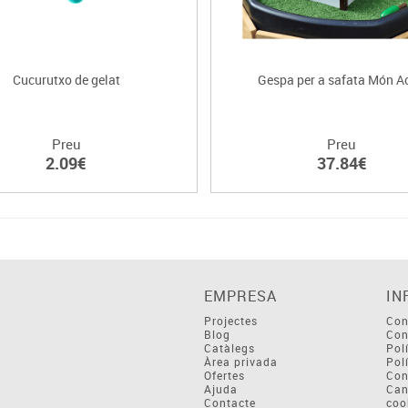
Cucurutxo de gelat
Gespa per a safata Món Ac
Preu
Preu
2.09€
37.84€
EMPRESA
IN
Projectes
Con
Blog
Con
Catàlegs
Pol
Àrea privada
Pol
Ofertes
Con
Ajuda
Can
Contacte
coo