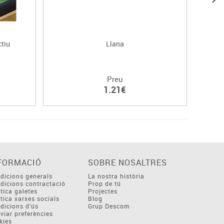
tiu
Llana
Preu
1.21€
FORMACIÓ
SOBRE NOSALTRES
dicions generals
La nostra història
dicions contractació
Prop de tú
ítica galetes
Projectes
ítica xarxes socials
Blog
dicions d'ús
Grup Descom
viar preferències
kies