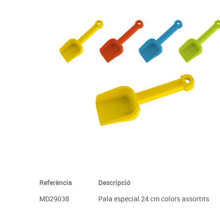
Complements d'oficina
Construccions
Mobiliari tecnològic
Músi
Plastificació, enquadernació i destrucció
Espais exteriors
Monitors interactiu
Mate
Informàtica
Psicomotricitat
Cièn
Higiene
Jocs simbòlics
Dibuix tècnic i artístic
Material escolar
Referència
Descripció
MD29038
Pala especial 24 cm colors assortits