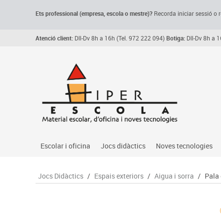
Ets professional (empresa,
escola
o mestre)
?
Recorda
iniciar sessió o r
Atenció client:
Dll-Dv 8h a 16h (Tel. 972 222 094)
Botiga:
Dll-Dv 8h a 1
Escolar i oficina
Jocs didàctics
Noves tecnologies
Arxiu, carpetes i classificadors
Primeres edats
Audio
Jocs Didàctics
/
Espais exteriors
/
Aigua i sorra
/
Pala 
Medi 
Paper i manipulats
Espais multisensorials
Càmeres videoconfe
Assoc
Manualitats
Jocs heurístics
Cartelleria digital
Jocs
Escriptura i correcció
Motricitat fina
Connectivitat i seny
Llen