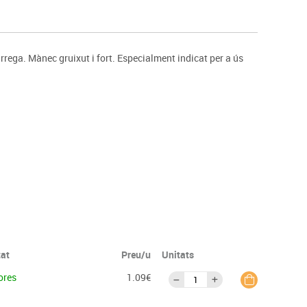
s
Psicomotricitat
Esports raqueta
Gimnàstica rítmica
rrega. Mànec gruixut i fort. Especialment indicat per a ús
tat
Preu/u
Unitats
ores
1.09€