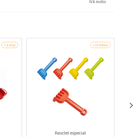
IVA inclòs
1-3 anys
+18 mesos
Rasclet especial