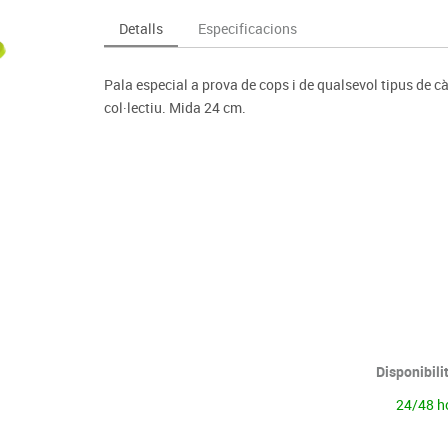
Espais compartits
Complements esportiu
ca
Videoprojecció
Detalls
Especificacions
s
Taules escolars, abatibles i polivalents
Entrenament
màtiques
Mobles escolars, casellers i cubeters
Equipament
cies
Pala especial a prova de cops i de qualsevol tipus de cà
Penjadors, prestatges i taquilles
Foam
col·lectiu. Mida 24 cm.
Cadires, bancs i tamborets
Disponibili
24/48 h