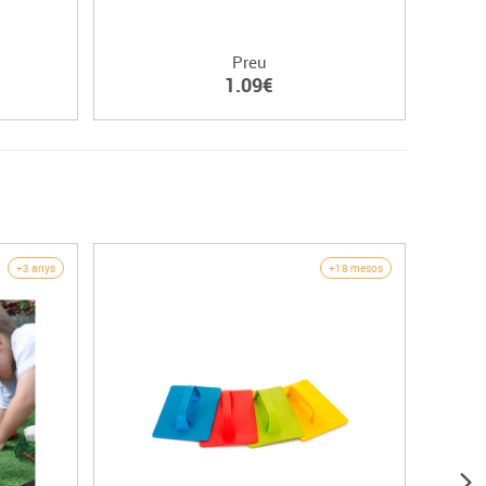
Preu
1.09€
+3 anys
+18 mesos