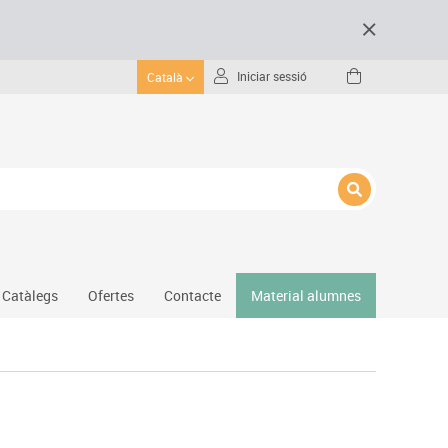
Iniciar sessió
Català
Catàlegs
Ofertes
Contacte
Material alumnes
Gimnàs
Hockey
Piscina
Protecció esportiva