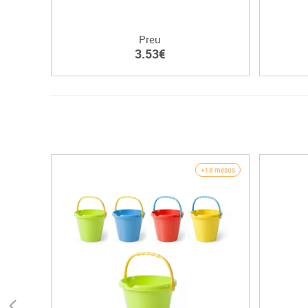
Preu
3.53€
+18 mesos