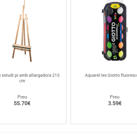
t estudi pi amb allargadora 215
Aquarel·les Giotto fluoresc
cm
Preu
Preu
55.70€
3.59€