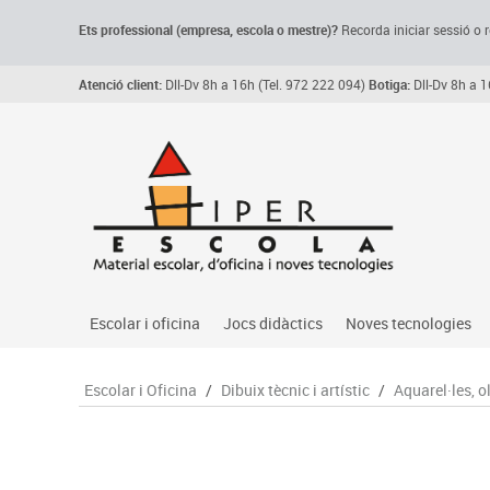
Ets professional (empresa,
escola
o mestre)
?
Recorda
iniciar sessió o r
Atenció client:
Dll-Dv 8h a 16h (Tel. 972 222 094)
Botiga:
Dll-Dv 8h a 1
Escolar i oficina
Jocs didàctics
Noves tecnologies
Arxiu, carpetes i classificadors
Primeres edats
Audio
Escolar i Oficina
/
Dibuix tècnic i artístic
/
Aquarel·les, 
Medi 
Paper i manipulats
Espais multisensorials
Càmeres videoconfe
Assoc
Manualitats
Jocs heurístics
Cartelleria digital
Jocs
Escriptura i correcció
Motricitat fina
Connectivitat i seny
Llen