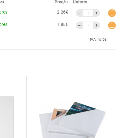
tat
Preu/u
Unitats
ores
2.26€
ores
1.85€
IVA inclòs