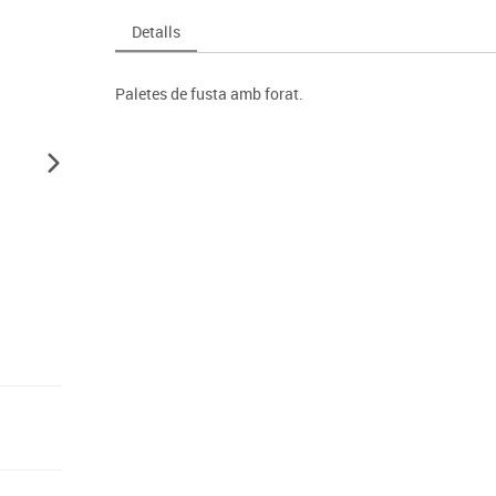
Espais compartits
Complements esportiu
ca
Videoprojecció
Detalls
s
Taules escolars, abatibles i polivalents
Entrenament
màtiques
Mobles escolars, casellers i cubeters
Equipament
cies
Paletes de fusta amb forat.
Penjadors, prestatges i taquilles
Foam
Cadires, bancs i tamborets