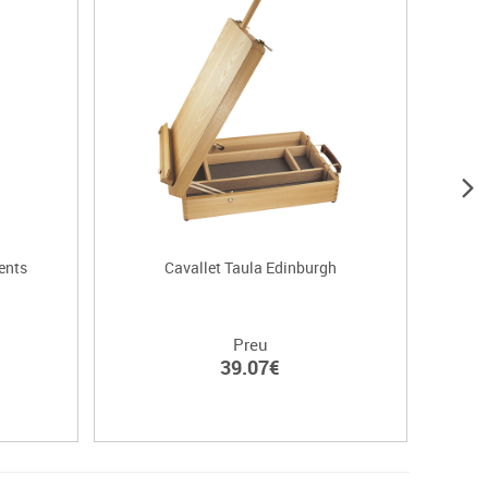
ents
Cavallet Taula Edinburgh
Pintur
Preu
39.07€