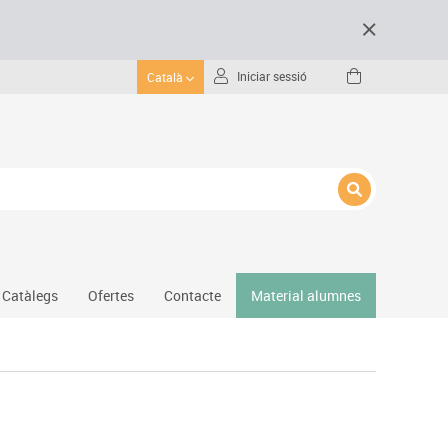
Iniciar sessió
Català
Catàlegs
Ofertes
Contacte
Material alumnes
Gimnàs
Hockey
Piscina
Protecció esportiva