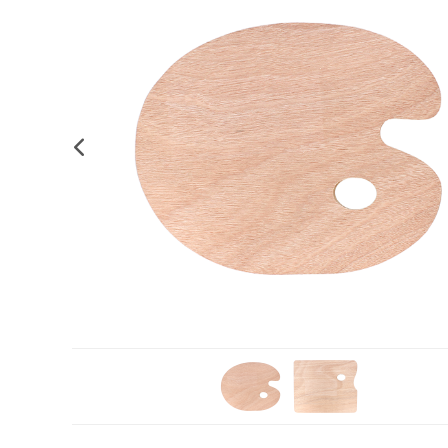
Complements d'oficina
Construccions
Mobiliari tecnològic
Músi
Plastificació, enquadernació i destrucció
Espais exteriors
Monitors interactiu
Mate
Informàtica
Psicomotricitat
Cièn
Higiene
Jocs simbòlics
Dibuix tècnic i artístic
Material escolar