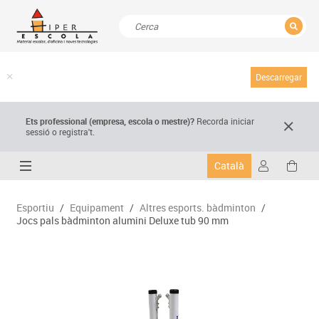
TANCAR
Resultats de la recerca
Descarregar
Ets professional (empresa,
escola
o mestre)
?
Recorda
iniciar
sessió o registra't.
Català
Esportiu
/
Equipament
/
Altres esports. bàdminton
/
Jocs pals bàdminton alumini Deluxe tub 90 mm