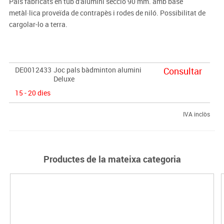
Pals fabricats en tub d'alumini secció 90 mm. amb base
metàl·lica proveïda de contrapès i rodes de niló. Possibilitat de
cargolar-lo a terra.
DE0012433
Joc pals bàdminton alumini
Consultar
Deluxe
15 - 20 dies
IVA inclòs
Productes de la mateixa categoria